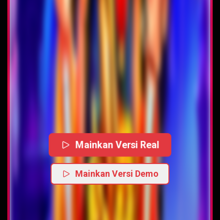
Mainkan Versi Real
Mainkan Versi Demo