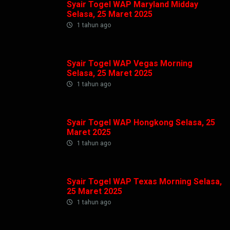
Syair Togel WAP Maryland Midday
Selasa, 25 Maret 2025
1 tahun ago
Syair Togel WAP Vegas Morning
Selasa, 25 Maret 2025
1 tahun ago
Syair Togel WAP Hongkong Selasa, 25
Maret 2025
1 tahun ago
Syair Togel WAP Texas Morning Selasa,
25 Maret 2025
1 tahun ago