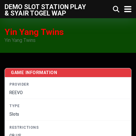
DEMO SLOT STATION PLAY
& SYAIR TOGEL WAP
Yin Yang Twins
Yin Yang Twins
GAME INFORMATION
PROVIDER
REEVO
TYPE
Slots
RESTRICTIONS
GB,US