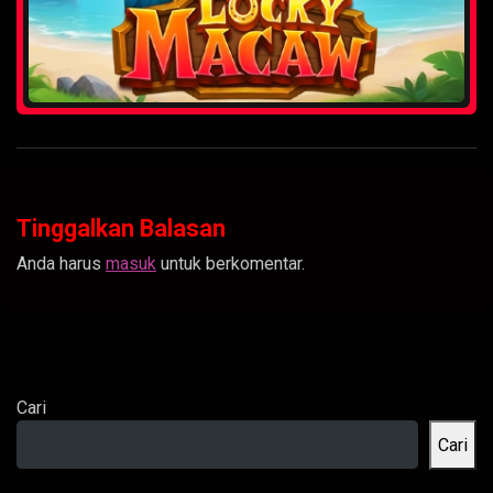
Tinggalkan Balasan
Anda harus
masuk
untuk berkomentar.
Cari
Cari