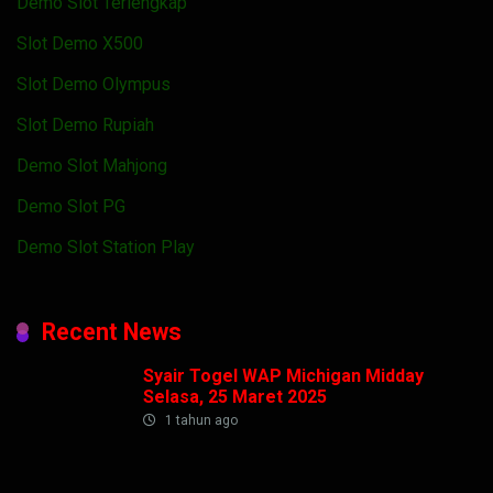
Demo Slot Terlengkap
Slot Demo X500
Slot Demo Olympus
Slot Demo Rupiah
Demo Slot Mahjong
Demo Slot PG
Demo Slot Station Play
Recent News
Syair Togel WAP Michigan Midday
Selasa, 25 Maret 2025
1 tahun ago