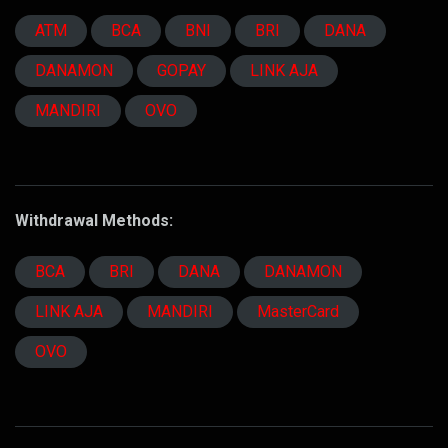
ATM
BCA
BNI
BRI
DANA
DANAMON
GOPAY
LINK AJA
MANDIRI
OVO
Withdrawal Methods:
BCA
BRI
DANA
DANAMON
LINK AJA
MANDIRI
MasterCard
OVO