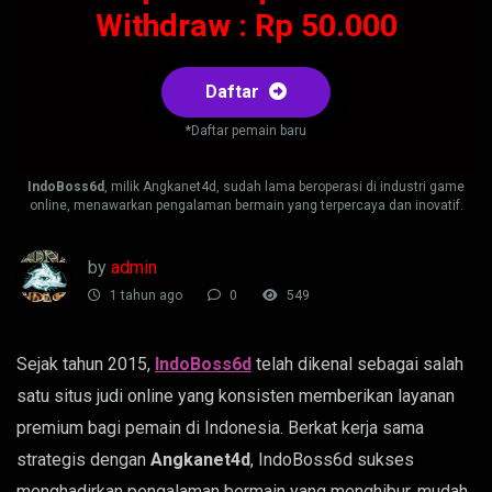
Withdraw : Rp 50.000
Daftar
*Daftar pemain baru
IndoBoss6d
, milik Angkanet4d, sudah lama beroperasi di industri game
online, menawarkan pengalaman bermain yang terpercaya dan inovatif.
by
admin
1 tahun ago
0
549
Sejak tahun 2015,
IndoBoss6d
telah dikenal sebagai salah
satu situs judi online yang konsisten memberikan layanan
premium bagi pemain di Indonesia. Berkat kerja sama
strategis dengan
Angkanet4d
, IndoBoss6d sukses
menghadirkan pengalaman bermain yang menghibur, mudah