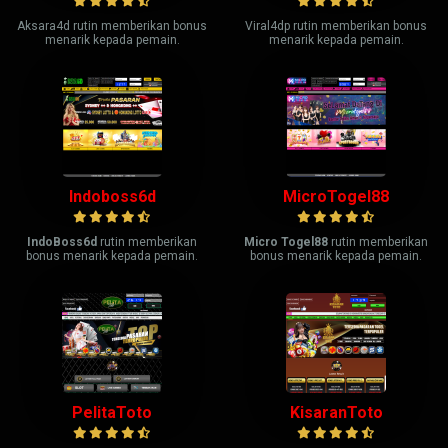
Aksara4d rutin memberikan bonus
Viral4dp rutin memberikan bonus
menarik kepada pemain.
menarik kepada pemain.
Indoboss6d
MicroTogel88
IndoBoss6d
rutin memberikan
Micro Togel88
rutin memberikan
bonus menarik kepada pemain.
bonus menarik kepada pemain.
PelitaToto
KisaranToto