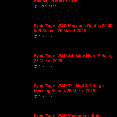
Selasa, 25 Maret 2025
1 tahun ago
Syair Togel WAP Morocco Quatro 22:00
WIB Selasa, 25 Maret 2025
1 tahun ago
Syair Togel WAP Adelaide Night Selasa,
25 Maret 2025
1 tahun ago
Syair Togel WAP Trinidad & Tobago
Morning Selasa, 25 Maret 2025
1 tahun ago
Syair Togel WAP Vancouver Night