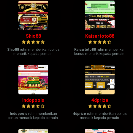
Shio88
Kaisartoto88
Shio88
rutin memberikan bonus
Kaisartoto88
rutin memberikan
menarik kepada pemain.
bonus menarik kepada pemain.
Indopools
4dprize
Indopools
rutin memberikan
4dprize
rutin memberikan bonus
bonus menarik kepada pemain.
menarik kepada pemain.