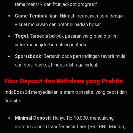
tema menarik dan fitur jackpot progresif.
Game Tembak Ikan
: Nikmati permainan seru dengan
visual menawan dan potensi hadiah besar.
Togel
: Tersedia banyak pasaran yang bisa dipilih
untuk menguji keberuntungan Anda.
Sportsbook
: Bertaruh pada pertandingan favorit mulai
dari bola, basket, hingga olahraga virtual.
Fitur Deposit dan Withdraw yang Praktis
IndoBoss6d menyediakan sistem transaksi yang cepat dan
fleksibel:
Minimal Deposit
: Hanya Rp 10.000, mendukung
metode seperti transfer antar bank (BRI, BNI, Mandiri,