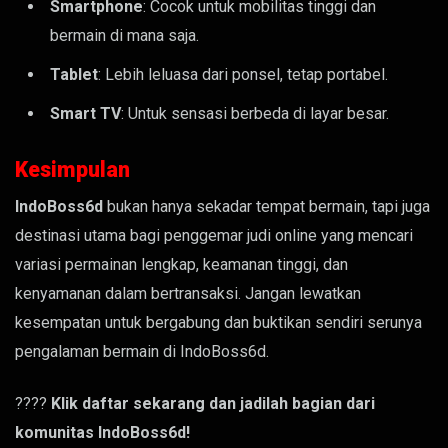
Smartphone
: Cocok untuk mobilitas tinggi dan
bermain di mana saja.
Tablet
: Lebih leluasa dari ponsel, tetap portabel.
Smart TV
: Untuk sensasi berbeda di layar besar.
Kesimpulan
IndoBoss6d
bukan hanya sekadar tempat bermain, tapi juga
destinasi utama bagi penggemar judi online yang mencari
variasi permainan lengkap, keamanan tinggi, dan
kenyamanan dalam bertransaksi. Jangan lewatkan
kesempatan untuk bergabung dan buktikan sendiri serunya
pengalaman bermain di IndoBoss6d.
????
Klik daftar sekarang dan jadilah bagian dari
komunitas IndoBoss6d!