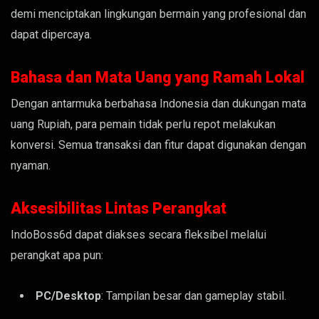
demi menciptakan lingkungan bermain yang profesional dan
dapat dipercaya.
Bahasa dan Mata Uang yang Ramah Lokal
Dengan antarmuka berbahasa Indonesia dan dukungan mata
uang Rupiah, para pemain tidak perlu repot melakukan
konversi. Semua transaksi dan fitur dapat digunakan dengan
nyaman.
Aksesibilitas Lintas Perangkat
IndoBoss6d dapat diakses secara fleksibel melalui
perangkat apa pun:
PC/Desktop
: Tampilan besar dan gameplay stabil.