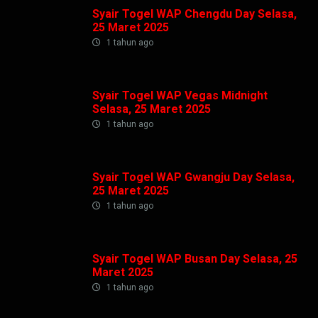
Syair Togel WAP Chengdu Day Selasa,
25 Maret 2025
1 tahun ago
Syair Togel WAP Vegas Midnight
Selasa, 25 Maret 2025
1 tahun ago
Syair Togel WAP Gwangju Day Selasa,
25 Maret 2025
1 tahun ago
Syair Togel WAP Busan Day Selasa, 25
Maret 2025
1 tahun ago