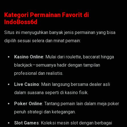
Kategori Permainan Favorit di
IndoBoss6d
Situs ini menyuguhkan banyak jenis permainan yang bisa
dipilih sesuai selera dan minat pemain:
Kasino Online
: Mulai dari roulette, baccarat hingga
blackjack—semuanya hadir dengan tampilan
profesional dan realistis.
Live Casino
: Main langsung bersama dealer asli
dalam suasana seperti di kasino fisik.
Poker Online
: Tantang pemain lain dalam meja poker
penuh strategi dan ketegangan.
Slot Games
: Koleksi mesin slot dengan berbagai