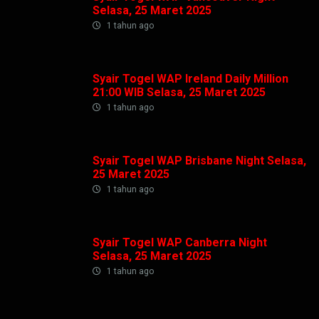
Selasa, 25 Maret 2025
1 tahun ago
Syair Togel WAP Ireland Daily Million
21:00 WIB Selasa, 25 Maret 2025
1 tahun ago
Syair Togel WAP Brisbane Night Selasa,
25 Maret 2025
1 tahun ago
Syair Togel WAP Canberra Night
Selasa, 25 Maret 2025
1 tahun ago