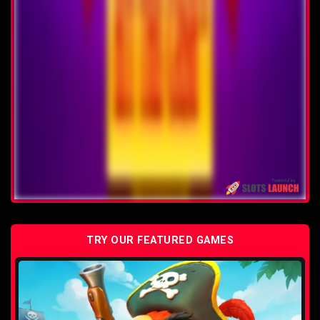
TRY OUR FEATURED GAMES