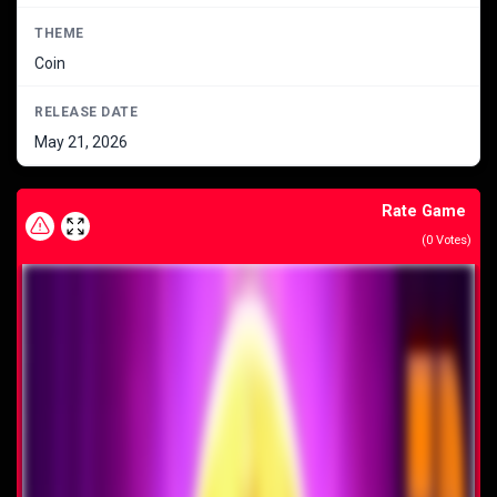
THEME
Coin
RELEASE DATE
May 21, 2026
Rate Game
(
0
Votes)