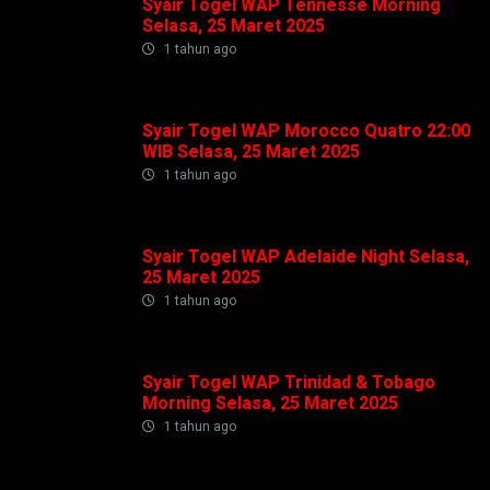
Syair Togel WAP Tennesse Morning
Selasa, 25 Maret 2025
1 tahun ago
Syair Togel WAP Morocco Quatro 22:00
WIB Selasa, 25 Maret 2025
1 tahun ago
Syair Togel WAP Adelaide Night Selasa,
25 Maret 2025
1 tahun ago
Syair Togel WAP Trinidad & Tobago
Morning Selasa, 25 Maret 2025
1 tahun ago