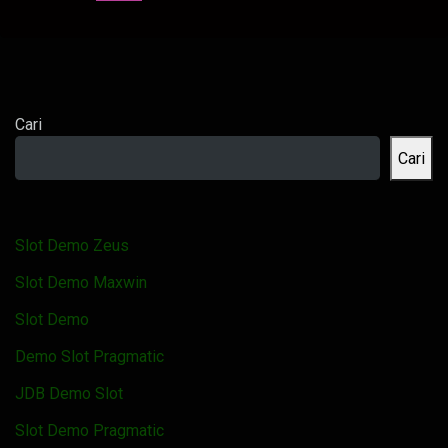
Cari
Cari
Slot Demo Zeus
Slot Demo Maxwin
Slot Demo
Demo Slot Pragmatic
JDB Demo Slot
Slot Demo Pragmatic