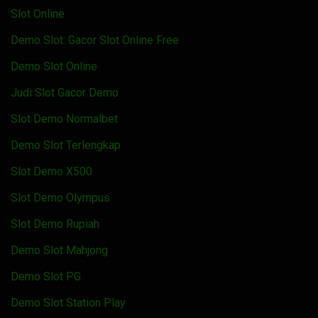
Slot Online
Demo Slot: Gacor Slot Online Free
Demo Slot Online
Judi Slot Gacor Demo
Slot Demo Normalbet
Demo Slot Terlengkap
Slot Demo X500
Slot Demo Olympus
Slot Demo Rupiah
Demo Slot Mahjong
Demo Slot PG
Demo Slot Station Play