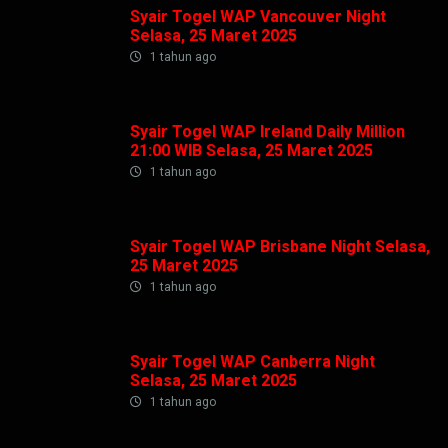
Syair Togel WAP Vancouver Night
Selasa, 25 Maret 2025
1 tahun ago
Syair Togel WAP Ireland Daily Million
21:00 WIB Selasa, 25 Maret 2025
1 tahun ago
Syair Togel WAP Brisbane Night Selasa,
25 Maret 2025
1 tahun ago
Syair Togel WAP Canberra Night
Selasa, 25 Maret 2025
1 tahun ago