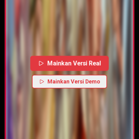
Mainkan Versi Real
Mainkan Versi Demo