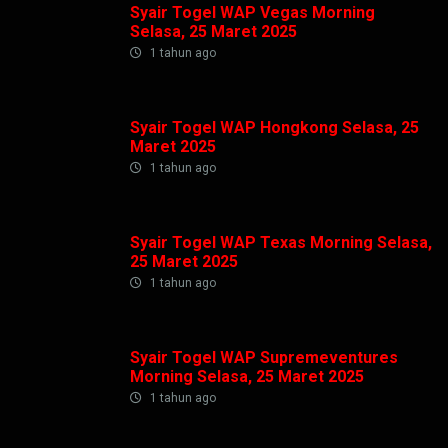
Syair Togel WAP Vegas Morning
Selasa, 25 Maret 2025
1 tahun ago
Syair Togel WAP Hongkong Selasa, 25
Maret 2025
1 tahun ago
Syair Togel WAP Texas Morning Selasa,
25 Maret 2025
1 tahun ago
Syair Togel WAP Supremeventures
Morning Selasa, 25 Maret 2025
1 tahun ago