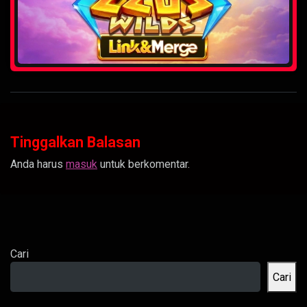
Tinggalkan Balasan
Anda harus
masuk
untuk berkomentar.
Cari
Cari