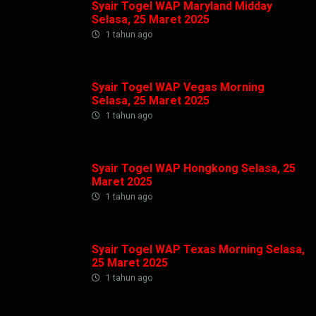
Syair Togel WAP Maryland Midday
Selasa, 25 Maret 2025
1 tahun ago
Syair Togel WAP Vegas Morning
Selasa, 25 Maret 2025
1 tahun ago
Syair Togel WAP Hongkong Selasa, 25
Maret 2025
1 tahun ago
Syair Togel WAP Texas Morning Selasa,
25 Maret 2025
1 tahun ago