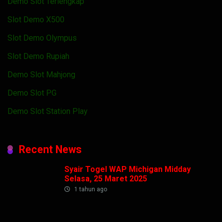
Demo Slot Terlengkap
Slot Demo X500
Slot Demo Olympus
Slot Demo Rupiah
Demo Slot Mahjong
Demo Slot PG
Demo Slot Station Play
Recent News
Syair Togel WAP Michigan Midday
Selasa, 25 Maret 2025
1 tahun ago