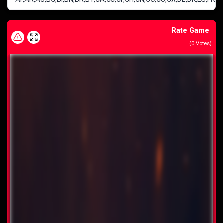
Rate Game
(
0
Votes)