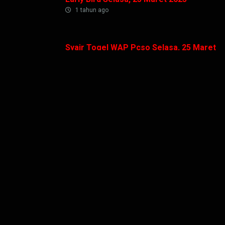
1 tahun ago
Syair Togel WAP Pcso Selasa, 25 Maret
2025
1 tahun ago
Syair Togel WAP Busan Night Selasa, 25
Maret 2025
1 tahun ago
Syair Togel WAP Colombus Selasa, 25
Maret 2025
1 tahun ago
Syair Togel WAP Chengdu Day Selasa,