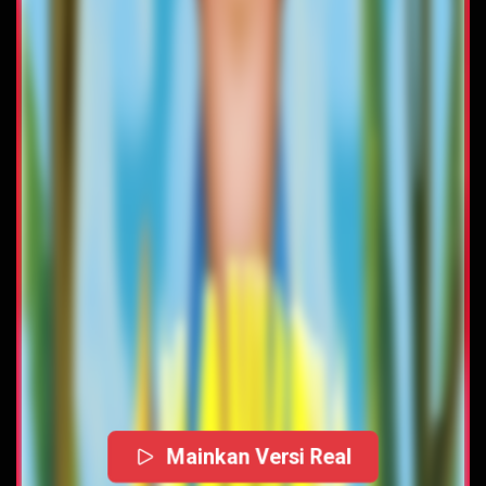
Mainkan Versi Real