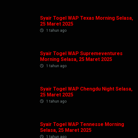
Syair Togel WAP Texas Morning Selasa,
25 Maret 2025
1 tahun ago
Syair Togel WAP Supremeventures
Morning Selasa, 25 Maret 2025
1 tahun ago
Syair Togel WAP Chengdu Night Selasa,
25 Maret 2025
1 tahun ago
Syair Togel WAP Tennesse Morning
Selasa, 25 Maret 2025
1 tahun ago