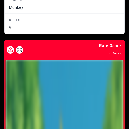
Monkey
REELS
5
Rate Game
(
0
Votes)