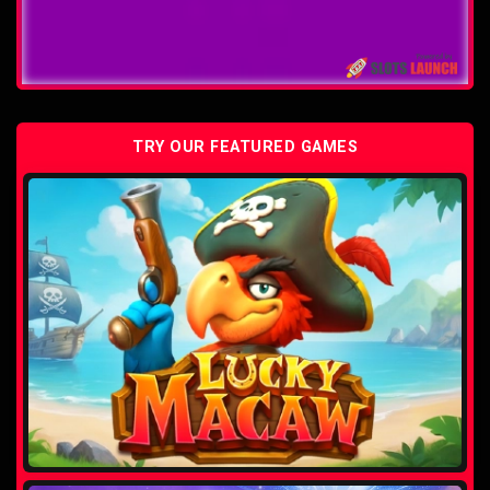
TRY OUR FEATURED GAMES