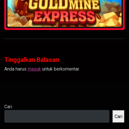
Tinggalkan Balasan
Anda harus
masuk
untuk berkomentar.
Cari
Cari