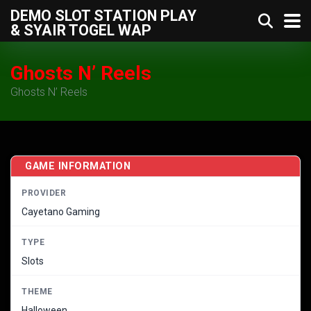
DEMO SLOT STATION PLAY
& SYAIR TOGEL WAP
Ghosts N’ Reels
Ghosts N’ Reels
GAME INFORMATION
PROVIDER
Cayetano Gaming
TYPE
Slots
THEME
Halloween