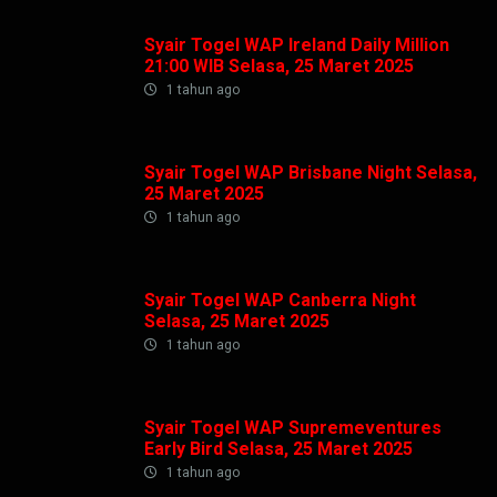
Syair Togel WAP Ireland Daily Million
21:00 WIB Selasa, 25 Maret 2025
1 tahun ago
Syair Togel WAP Brisbane Night Selasa,
25 Maret 2025
1 tahun ago
Syair Togel WAP Canberra Night
Selasa, 25 Maret 2025
1 tahun ago
Syair Togel WAP Supremeventures
Early Bird Selasa, 25 Maret 2025
1 tahun ago