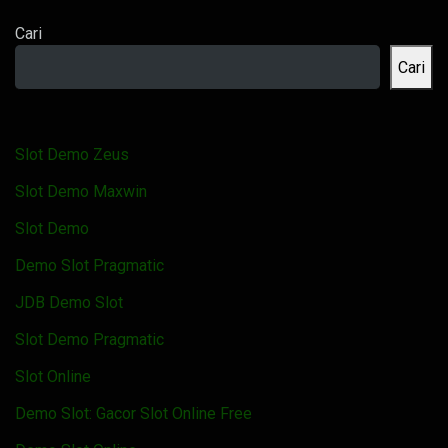
Cari
Cari
Slot Demo Zeus
Slot Demo Maxwin
Slot Demo
Demo Slot Pragmatic
JDB Demo Slot
Slot Demo Pragmatic
Slot Online
Demo Slot: Gacor Slot Online Free