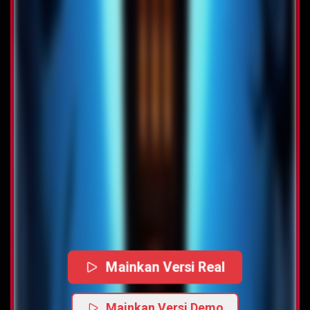
Mainkan Versi Real
Mainkan Versi Demo