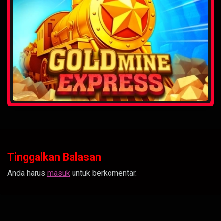
Tinggalkan Balasan
Anda harus
masuk
untuk berkomentar.