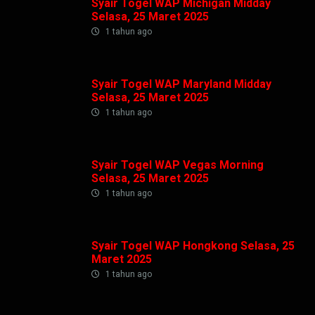
Syair Togel WAP Michigan Midday
Selasa, 25 Maret 2025
1 tahun ago
Syair Togel WAP Maryland Midday
Selasa, 25 Maret 2025
1 tahun ago
Syair Togel WAP Vegas Morning
Selasa, 25 Maret 2025
1 tahun ago
Syair Togel WAP Hongkong Selasa, 25
Maret 2025
1 tahun ago