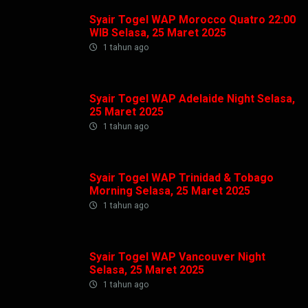
Syair Togel WAP Morocco Quatro 22:00
WIB Selasa, 25 Maret 2025
1 tahun ago
Syair Togel WAP Adelaide Night Selasa,
25 Maret 2025
1 tahun ago
Syair Togel WAP Trinidad & Tobago
Morning Selasa, 25 Maret 2025
1 tahun ago
Syair Togel WAP Vancouver Night
Selasa, 25 Maret 2025
1 tahun ago