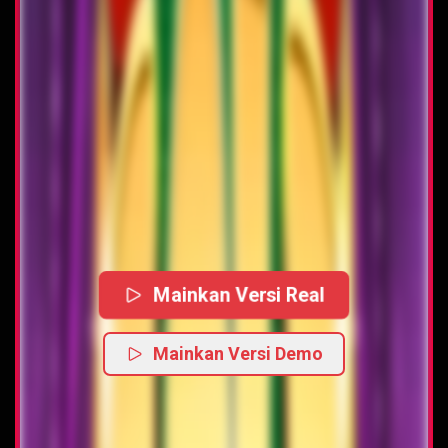
Mainkan Versi Real
Mainkan Versi Demo