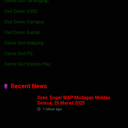
Demo Slot Terlengkap
Slot Demo X500
Slot Demo Olympus
Slot Demo Rupiah
Demo Slot Mahjong
Demo Slot PG
Demo Slot Station Play
Recent News
Syair Togel WAP Michigan Midday
Selasa, 25 Maret 2025
1 tahun ago