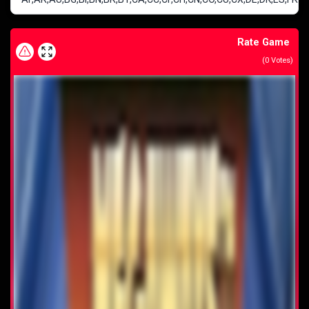
Rate Game
(
0
Votes)