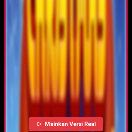
Mainkan Versi Real