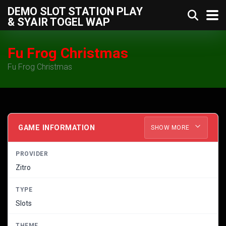
DEMO SLOT STATION PLAY
& SYAIR TOGEL WAP
Fu Frog Christmas
Fu Frog Christmas
GAME INFORMATION
SHOW MORE
PROVIDER
Zitro
TYPE
Slots
THEME