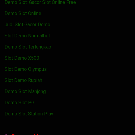
Demo Slot: Gacor Slot Online Free
Demo Slot Online
Judi Slot Gacor Demo
Slot Demo Normalbet
Demo Slot Terlengkap
Slot Demo X500
Slot Demo Olympus
Slot Demo Rupiah
Demo Slot Mahjong
Demo Slot PG
Demo Slot Station Play