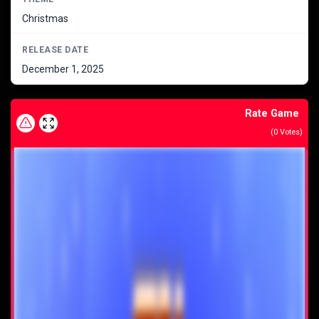
Christmas
RELEASE DATE
December 1, 2025
Rate Game
(
0
Votes)