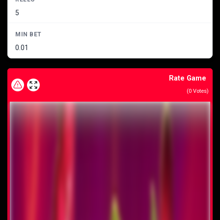
5
MIN BET
0.01
Rate Game
(
0
Votes)