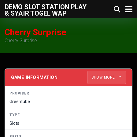
DEMO SLOT STATION PLAY
& SYAIR TOGEL WAP
Cherry Surprise
Cherry Surprise
GAME INFORMATION
SHOW MORE
PROVIDER
Greentube
TYPE
Slots
REELS