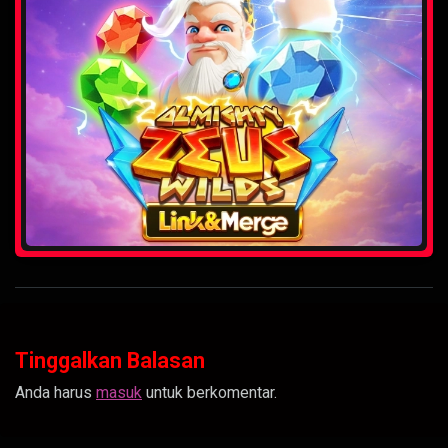
Tinggalkan Balasan
Anda harus
masuk
untuk berkomentar.