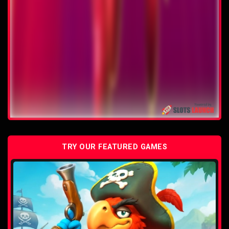
TRY OUR FEATURED GAMES