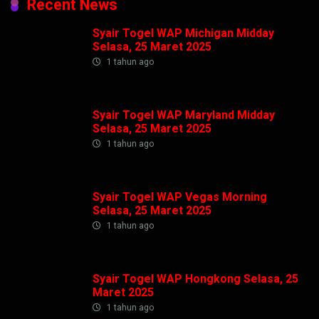
Recent News
Syair Togel WAP Michigan Midday
Selasa, 25 Maret 2025
1 tahun ago
Syair Togel WAP Maryland Midday
Selasa, 25 Maret 2025
1 tahun ago
Syair Togel WAP Vegas Morning
Selasa, 25 Maret 2025
1 tahun ago
Syair Togel WAP Hongkong Selasa, 25
Maret 2025
1 tahun ago