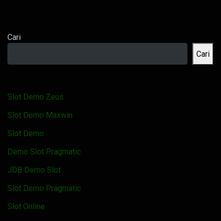
Cari
Cari
Slot Demo Zeus
Slot Demo Maxwin
Slot Demo
Demo Slot Pragmatic
JDB Demo Slot
Slot Demo Pragmatic
Slot Online