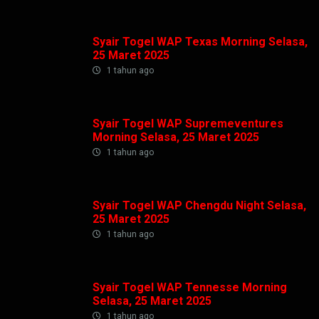
Syair Togel WAP Texas Morning Selasa,
25 Maret 2025
1 tahun ago
Syair Togel WAP Supremeventures
Morning Selasa, 25 Maret 2025
1 tahun ago
Syair Togel WAP Chengdu Night Selasa,
25 Maret 2025
1 tahun ago
Syair Togel WAP Tennesse Morning
Selasa, 25 Maret 2025
1 tahun ago