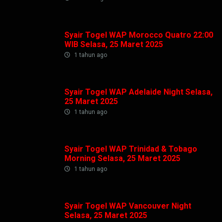
Syair Togel WAP Morocco Quatro 22:00
WIB Selasa, 25 Maret 2025
1 tahun ago
Syair Togel WAP Adelaide Night Selasa,
25 Maret 2025
1 tahun ago
Syair Togel WAP Trinidad & Tobago
Morning Selasa, 25 Maret 2025
1 tahun ago
Syair Togel WAP Vancouver Night
Selasa, 25 Maret 2025