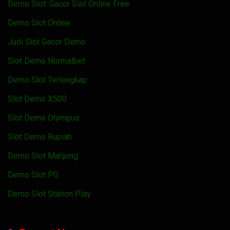
Demo Slot: Gacor Slot Online Free
Demo Slot Online
Judi Slot Gacor Demo
Slot Demo Normalbet
Demo Slot Terlengkap
Slot Demo X500
Slot Demo Olympus
Slot Demo Rupiah
Demo Slot Mahjong
Demo Slot PG
Demo Slot Station Play