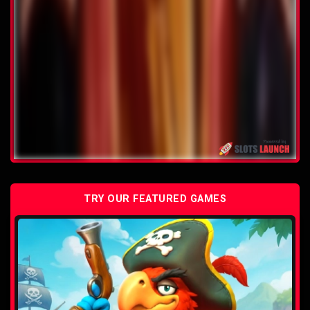
TRY OUR FEATURED GAMES