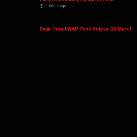
1 tahun ago
Syair Togel WAP Pcso Selasa, 25 Maret
2025
1 tahun ago
Syair Togel WAP Busan Night Selasa, 25
Maret 2025
1 tahun ago
Syair Togel WAP Colombus Selasa, 25
Maret 2025
1 tahun ago
Syair Togel WAP Chengdu Day Selasa,