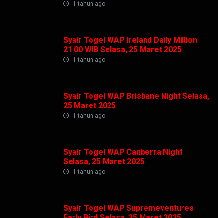
1 tahun ago
Syair Togel WAP Ireland Daily Million
21:00 WIB Selasa, 25 Maret 2025
1 tahun ago
Syair Togel WAP Brisbane Night Selasa,
25 Maret 2025
1 tahun ago
Syair Togel WAP Canberra Night
Selasa, 25 Maret 2025
1 tahun ago
Syair Togel WAP Supremeventures
Early Bird Selasa, 25 Maret 2025