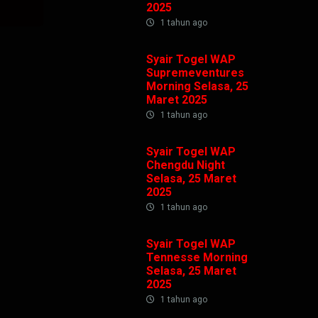
2025
1 tahun ago
Syair Togel WAP
Supremeventures
Morning Selasa, 25
Maret 2025
1 tahun ago
Syair Togel WAP
Chengdu Night
Selasa, 25 Maret
2025
1 tahun ago
Syair Togel WAP
Tennesse Morning
Selasa, 25 Maret
2025
1 tahun ago