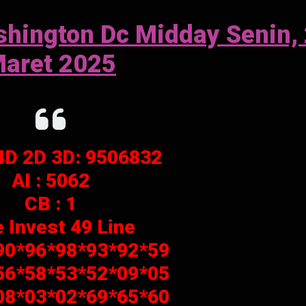
shington Dc Midday Senin,
aret 2025
4D 2D 3D:
9506832
AI :
5062
CB : 1
e Invest 49 Line
90*96*98*93*92*59
56*58*53*52*09*05
08*03*02*69*65*60