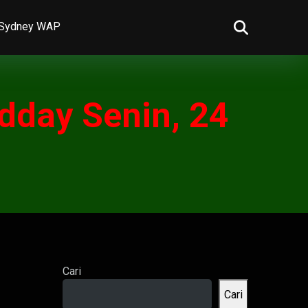
 Sydney WAP
dday Senin, 24
Cari
Cari