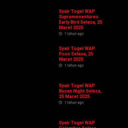
Syair Togel WAP
Supremeventures
Early Bird Selasa, 25
Maret 2025
1 tahun ago
Syair Togel WAP
Pcso Selasa, 25
Maret 2025
1 tahun ago
Syair Togel WAP
Busan Night Selasa,
25 Maret 2025
1 tahun ago
Syair Togel WAP