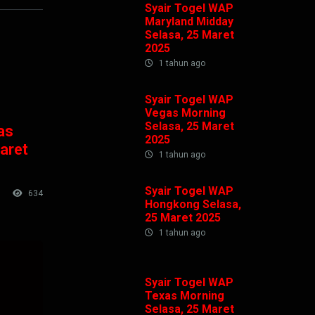
Syair Togel WAP
Maryland Midday
Selasa, 25 Maret
2025
1 tahun ago
Syair Togel WAP
Vegas Morning
Selasa, 25 Maret
as
2025
aret
1 tahun ago
Syair Togel WAP
634
Hongkong Selasa,
25 Maret 2025
1 tahun ago
Syair Togel WAP
Texas Morning
Selasa, 25 Maret