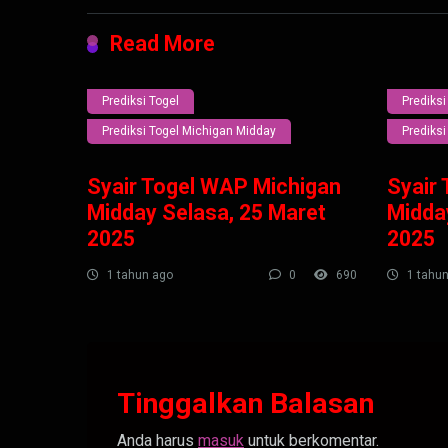
Read More
Prediksi Togel
Prediksi
Prediksi Togel Michigan Midday
Prediks
Syair Togel WAP Michigan
Syair
Midday Selasa, 25 Maret
Midda
2025
2025
1 tahun ago
0
690
1 tahun
Tinggalkan Balasan
Anda harus
masuk
untuk berkomentar.