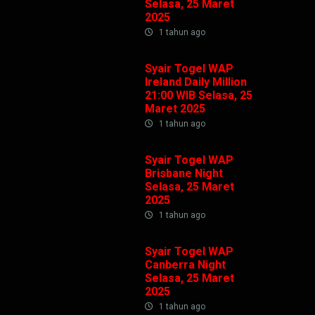
Selasa, 25 Maret
2025
1 tahun ago
Syair Togel WAP
Ireland Daily Million
21:00 WIB Selasa, 25
Maret 2025
1 tahun ago
Syair Togel WAP
Brisbane Night
Selasa, 25 Maret
2025
1 tahun ago
Syair Togel WAP
Canberra Night
Selasa, 25 Maret
2025
1 tahun ago