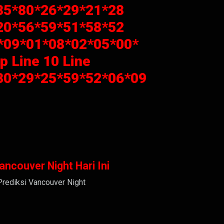
85*80*26*29*21*28
20*56*59*51*58*52
*09*01*08*02*05*00*
p Line 10 Line
80*29*25*59*52*06*09
ancouver Night Hari Ini