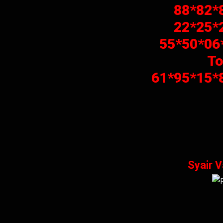
88*82*
22*25*
55*50*06
To
61*95*15*
Syair V