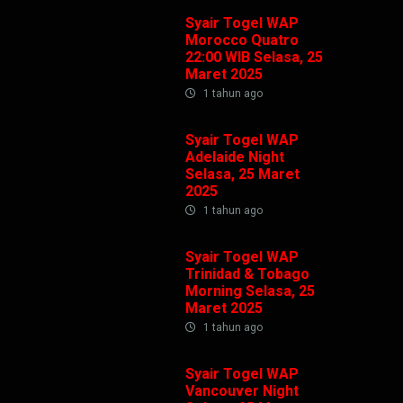
Syair Togel WAP
Morocco Quatro
22:00 WIB Selasa, 25
Maret 2025
1 tahun ago
Syair Togel WAP
Adelaide Night
Selasa, 25 Maret
2025
1 tahun ago
Syair Togel WAP
Trinidad & Tobago
Morning Selasa, 25
Maret 2025
1 tahun ago
Syair Togel WAP
Vancouver Night