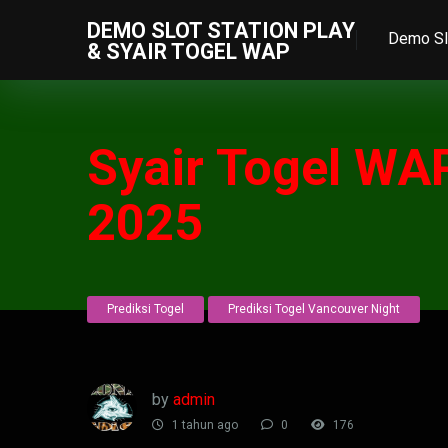
DEMO SLOT STATION PLAY
Demo Slo
& SYAIR TOGEL WAP
Syair Togel WA
2025
Prediksi Togel
Prediksi Togel Vancouver Night
by
admin
1 tahun ago
0
176