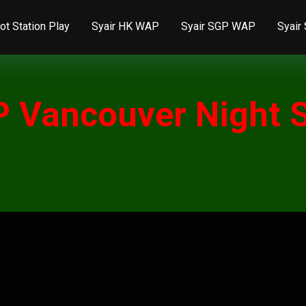
t Station Play
Syair HK WAP
Syair SGP WAP
Syair
P Vancouver Night 