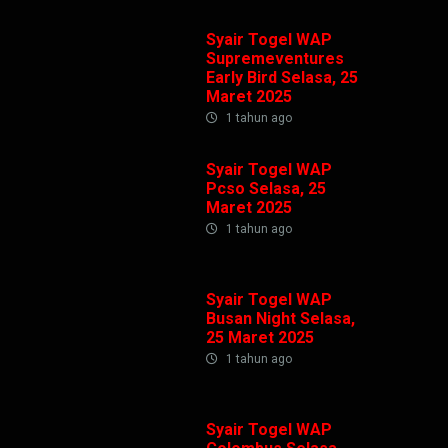
Syair Togel WAP
Supremeventures
Early Bird Selasa, 25
Maret 2025
1 tahun ago
Syair Togel WAP
Pcso Selasa, 25
Maret 2025
1 tahun ago
Syair Togel WAP
Busan Night Selasa,
25 Maret 2025
1 tahun ago
Syair Togel WAP