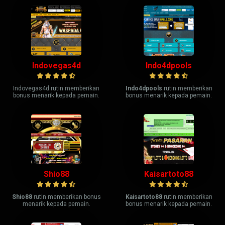
Indovegas4d
Indo4dpools
Indovegas4d rutin memberikan
Indo4dpools
rutin memberikan
bonus menarik kepada pemain.
bonus menarik kepada pemain.
Shio88
Kaisartoto88
Shio88
rutin memberikan bonus
Kaisartoto88
rutin memberikan
menarik kepada pemain.
bonus menarik kepada pemain.