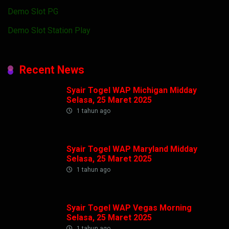
Demo Slot PG
Demo Slot Station Play
Recent News
Syair Togel WAP Michigan Midday
Selasa, 25 Maret 2025
1 tahun ago
Syair Togel WAP Maryland Midday
Selasa, 25 Maret 2025
1 tahun ago
Syair Togel WAP Vegas Morning
Selasa, 25 Maret 2025
1 tahun ago