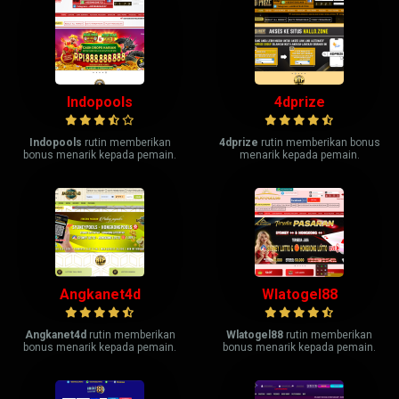
Indopools
4dprize
Indopools
rutin memberikan
4dprize
rutin memberikan bonus
bonus menarik kepada pemain.
menarik kepada pemain.
Angkanet4d
Wlatogel88
Angkanet4d
rutin memberikan
Wlatogel88
rutin memberikan
bonus menarik kepada pemain.
bonus menarik kepada pemain.