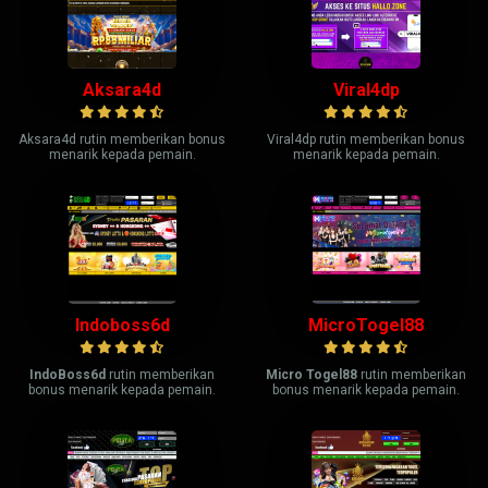
Aksara4d
Viral4dp
Aksara4d rutin memberikan bonus
Viral4dp rutin memberikan bonus
menarik kepada pemain.
menarik kepada pemain.
Indoboss6d
MicroTogel88
IndoBoss6d
rutin memberikan
Micro Togel88
rutin memberikan
bonus menarik kepada pemain.
bonus menarik kepada pemain.