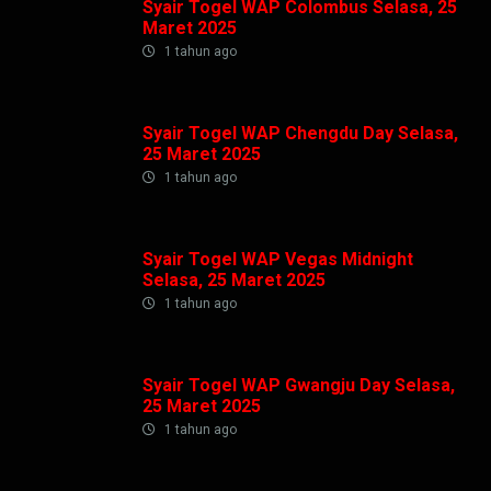
Syair Togel WAP Colombus Selasa, 25
Maret 2025
1 tahun ago
Syair Togel WAP Chengdu Day Selasa,
25 Maret 2025
1 tahun ago
Syair Togel WAP Vegas Midnight
Selasa, 25 Maret 2025
1 tahun ago
Syair Togel WAP Gwangju Day Selasa,
25 Maret 2025
1 tahun ago