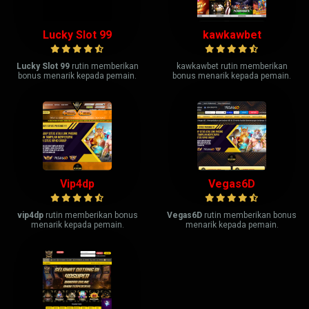
Lucky Slot 99
kawkawbet
Lucky Slot 99
rutin memberikan
kawkawbet rutin memberikan
bonus menarik kepada pemain.
bonus menarik kepada pemain.
Vip4dp
Vegas6D
vip4dp
rutin memberikan bonus
Vegas6D
rutin memberikan bonus
menarik kepada pemain.
menarik kepada pemain.