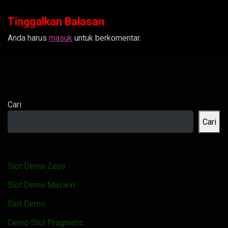
Tinggalkan Balasan
Anda harus
masuk
untuk berkomentar.
Cari
Cari
Slot Demo Zeus
Slot Demo Maxwin
Slot Demo
Demo Slot Pragmatic