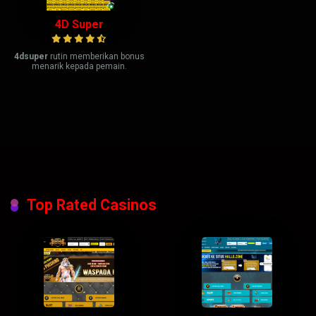
4D Super
4dsuper
rutin memberikan bonus
menarik kepada pemain.
Top Rated Casinos