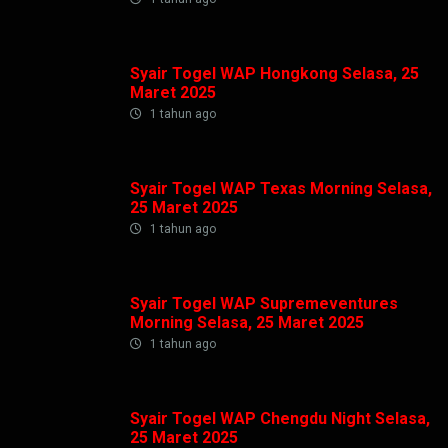
Syair Togel WAP Hongkong Selasa, 25
Maret 2025
1 tahun ago
Syair Togel WAP Texas Morning Selasa,
25 Maret 2025
1 tahun ago
Syair Togel WAP Supremeventures
Morning Selasa, 25 Maret 2025
1 tahun ago
Syair Togel WAP Chengdu Night Selasa,
25 Maret 2025