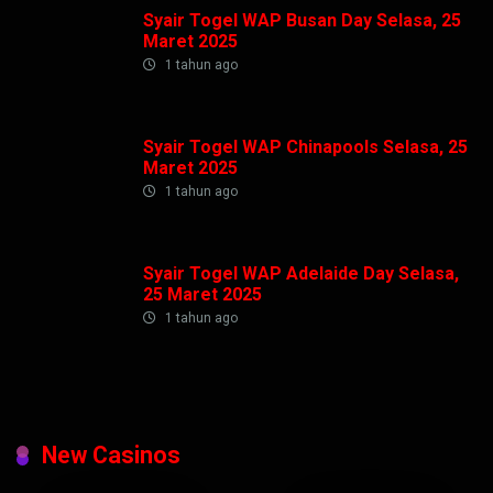
Syair Togel WAP Busan Day Selasa, 25
Maret 2025
1 tahun ago
Syair Togel WAP Chinapools Selasa, 25
Maret 2025
1 tahun ago
Syair Togel WAP Adelaide Day Selasa,
25 Maret 2025
1 tahun ago
New Casinos