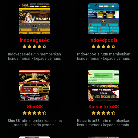
Indovegas4d
Indo4dpools
Indovegas4d rutin memberikan
Indo4dpools
rutin memberikan
bonus menarik kepada pemain.
bonus menarik kepada pemain.
Shio88
Kaisartoto88
Shio88
rutin memberikan bonus
Kaisartoto88
rutin memberikan
menarik kepada pemain.
bonus menarik kepada pemain.