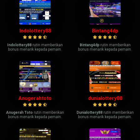
Indolottery88
Bintang4dp
Indolottery88
rutin memberikan
Bintang4dp
rutin memberikan
bonus menarik kepada pemain.
bonus menarik kepada pemain.
Anugerahtoto
dunialottery88
Anugerah Toto
rutin memberikan
Dunialottery88
rutin memberikan
bonus menarik kepada pemain.
bonus menarik kepada pemain.