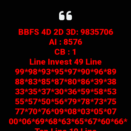
BBFS 4D 2D 3D:
9835706
AI :
8576
CB : 1
Line Invest 49 Line
99*98*93*95*97*90*96*89
88*83*85*87*80*86*39*38
33*35*37*30*36*59*58*53
55*57*50*56*79*78*73*75
77*70*76*09*08*03*05*07
00*06*69*68*63*65*67*60*66*