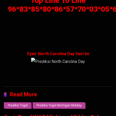
Top Line 10 Line
96*83*85*80*86*57*70*03*05*
Syair North Carolina Day Hari Ini
Read More
Prediksi Togel
Prediksi Togel Michigan Midday