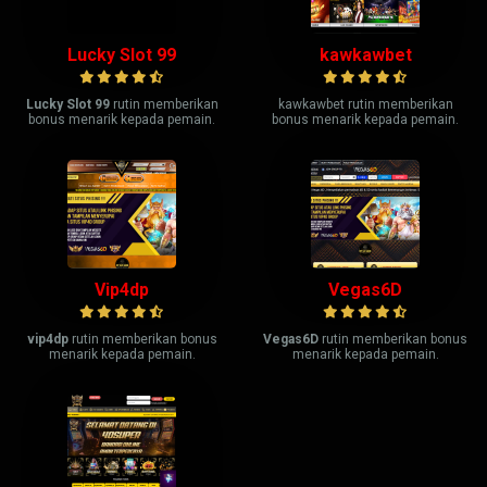
Lucky Slot 99
kawkawbet
Lucky Slot 99
rutin memberikan
kawkawbet rutin memberikan
bonus menarik kepada pemain.
bonus menarik kepada pemain.
Vip4dp
Vegas6D
vip4dp
rutin memberikan bonus
Vegas6D
rutin memberikan bonus
menarik kepada pemain.
menarik kepada pemain.