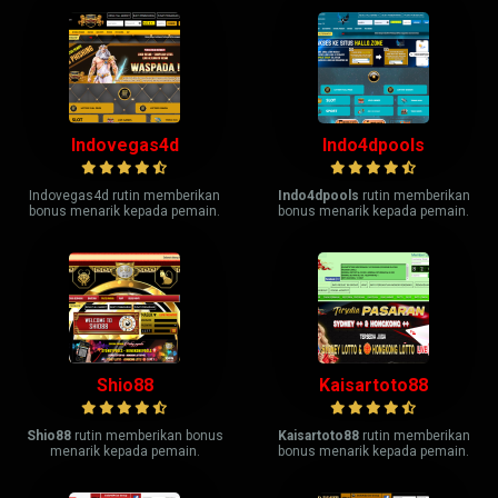
Indovegas4d
Indo4dpools
Indovegas4d rutin memberikan
Indo4dpools
rutin memberikan
bonus menarik kepada pemain.
bonus menarik kepada pemain.
Shio88
Kaisartoto88
Shio88
rutin memberikan bonus
Kaisartoto88
rutin memberikan
menarik kepada pemain.
bonus menarik kepada pemain.