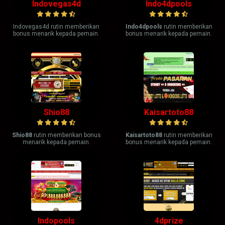
Indovegas4d
Indo4dpools
Indovegas4d rutin memberikan
Indo4dpools
rutin memberikan
bonus menarik kepada pemain.
bonus menarik kepada pemain.
Shio88
Kaisartoto88
Shio88
rutin memberikan bonus
Kaisartoto88
rutin memberikan
menarik kepada pemain.
bonus menarik kepada pemain.
Indopools
4dprize