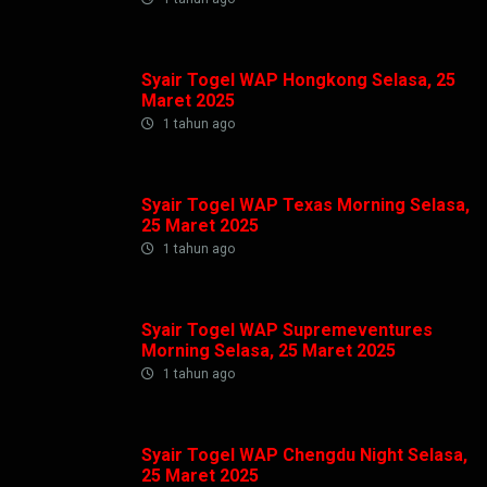
Syair Togel WAP Hongkong Selasa, 25
Maret 2025
1 tahun ago
Syair Togel WAP Texas Morning Selasa,
25 Maret 2025
1 tahun ago
Syair Togel WAP Supremeventures
Morning Selasa, 25 Maret 2025
1 tahun ago
Syair Togel WAP Chengdu Night Selasa,
25 Maret 2025