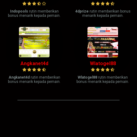
Indopools
rutin memberikan
4dprize
rutin memberikan bonus
bonus menarik kepada pemain.
menarik kepada pemain.
Angkanet4d
Wlatogel88
Angkanet4d
rutin memberikan
Wlatogel88
rutin memberikan
bonus menarik kepada pemain.
bonus menarik kepada pemain.