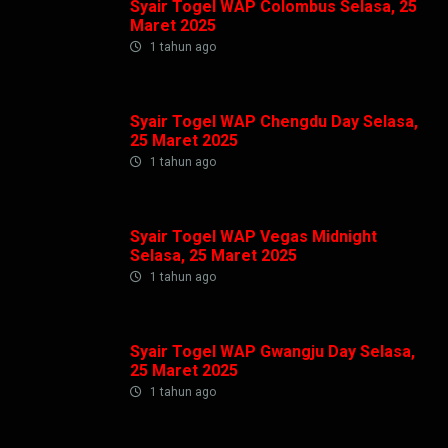
Syair Togel WAP Colombus Selasa, 25
Maret 2025
1 tahun ago
Syair Togel WAP Chengdu Day Selasa,
25 Maret 2025
1 tahun ago
Syair Togel WAP Vegas Midnight
Selasa, 25 Maret 2025
1 tahun ago
Syair Togel WAP Gwangju Day Selasa,
25 Maret 2025
1 tahun ago