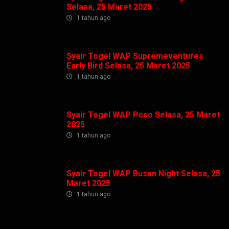
Selasa, 25 Maret 2025
1 tahun ago
Syair Togel WAP Supremeventures
Early Bird Selasa, 25 Maret 2025
1 tahun ago
Syair Togel WAP Pcso Selasa, 25 Maret
2025
1 tahun ago
Syair Togel WAP Busan Night Selasa, 25
Maret 2025
1 tahun ago