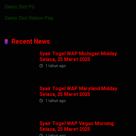
Demo Slot PG
Demo Slot Station Play
Recent News
Syair Togel WAP Michigan Midday
Selasa, 25 Maret 2025
1 tahun ago
Syair Togel WAP Maryland Midday
Selasa, 25 Maret 2025
1 tahun ago
Syair Togel WAP Vegas Morning
Selasa, 25 Maret 2025
1 tahun ago