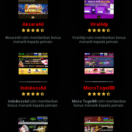
Aksara4d
Viral4dp
Aksara4d rutin memberikan bonus
Viral4dp rutin memberikan bonus
menarik kepada pemain.
menarik kepada pemain.
Indoboss6d
MicroTogel88
IndoBoss6d
rutin memberikan
Micro Togel88
rutin memberikan
bonus menarik kepada pemain.
bonus menarik kepada pemain.