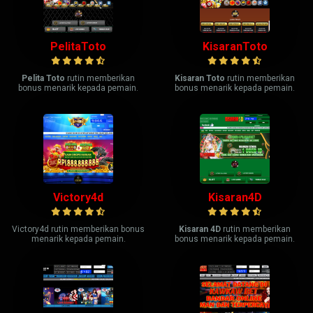
PelitaToto
KisaranToto
Pelita Toto
rutin memberikan
Kisaran Toto
rutin memberikan
bonus menarik kepada pemain.
bonus menarik kepada pemain.
Victory4d
Kisaran4D
Victory4d rutin memberikan bonus
Kisaran 4D
rutin memberikan
menarik kepada pemain.
bonus menarik kepada pemain.