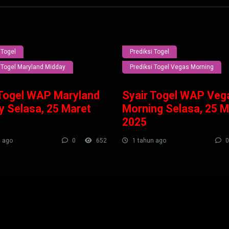
 Togel
Prediksi Togel
i Togel Maryland Midday
Prediksi Togel Vegas Morning
 Togel WAP Maryland
Syair Togel WAP Veg
y Selasa, 25 Maret
Morning Selasa, 25 M
2025
 ago
0
652
1 tahun ago
0