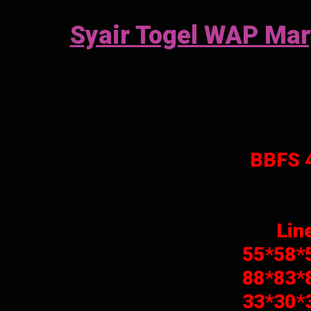
Syair Togel WAP Mar
BBFS 
Lin
55*58*
88*83*
33*30*