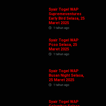
Syair Togel WAP
Supremeventures
Early Bird Selasa, 25
Maret 2025
1 tahun ago
Syair Togel WAP
Pcso Selasa, 25
Maret 2025
1 tahun ago
Syair Togel WAP
Busan Night Selasa,
25 Maret 2025
1 tahun ago
Syair Togel WAP