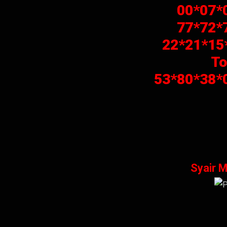
00*07*
77*72*
22*21*15
To
53*80*38*
Syair M