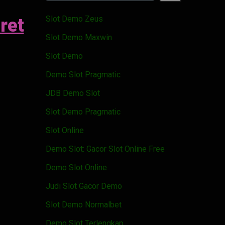
Slot Demo Zeus
ret
Slot Demo Maxwin
Slot Demo
Demo Slot Pragmatic
JDB Demo Slot
Slot Demo Pragmatic
Slot Online
Demo Slot: Gacor Slot Online Free
Demo Slot Online
Judi Slot Gacor Demo
Slot Demo Normalbet
Demo Slot Terlengkap