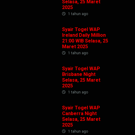
Selasa, 25 Maret
2025
1 tahun ago
Syair Togel WAP
Ireland Daily Million
21:00 WIB Selasa, 25
Maret 2025
1 tahun ago
Syair Togel WAP
Brisbane Night
Selasa, 25 Maret
2025
1 tahun ago
Syair Togel WAP
Canberra Night
Selasa, 25 Maret
2025
1 tahun ago