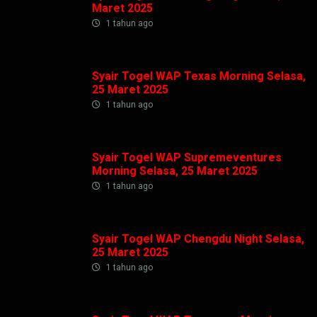
Maret 2025
1 tahun ago
Syair Togel WAP Texas Morning Selasa,
25 Maret 2025
1 tahun ago
Syair Togel WAP Supremeventures
Morning Selasa, 25 Maret 2025
1 tahun ago
Syair Togel WAP Chengdu Night Selasa,
25 Maret 2025
1 tahun ago