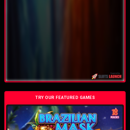
TRY OUR FEATURED GAMES