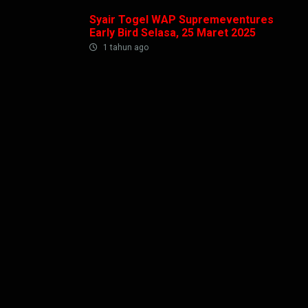
Syair Togel WAP Supremeventures
Early Bird Selasa, 25 Maret 2025
1 tahun ago
Syair Togel WAP Pcso Selasa, 25 Maret
2025
1 tahun ago
Syair Togel WAP Busan Night Selasa, 25
Maret 2025
1 tahun ago
Syair Togel WAP Colombus Selasa, 25
Maret 2025
1 tahun ago