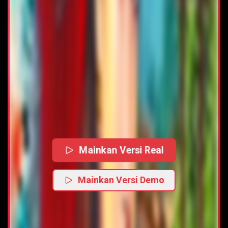
Mainkan Versi Real
Mainkan Versi Demo