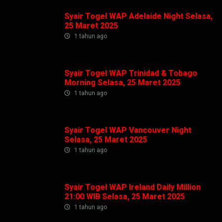
Syair Togel WAP Adelaide Night Selasa,
25 Maret 2025
1 tahun ago
Syair Togel WAP Trinidad & Tobago
Morning Selasa, 25 Maret 2025
1 tahun ago
Syair Togel WAP Vancouver Night
Selasa, 25 Maret 2025
1 tahun ago
Syair Togel WAP Ireland Daily Million
21:00 WIB Selasa, 25 Maret 2025
1 tahun ago