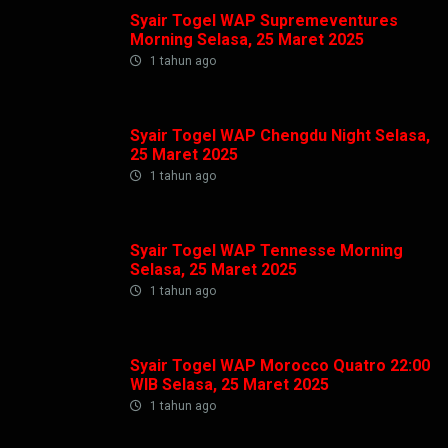
Syair Togel WAP Supremeventures
Morning Selasa, 25 Maret 2025
1 tahun ago
Syair Togel WAP Chengdu Night Selasa,
25 Maret 2025
1 tahun ago
Syair Togel WAP Tennesse Morning
Selasa, 25 Maret 2025
1 tahun ago
Syair Togel WAP Morocco Quatro 22:00
WIB Selasa, 25 Maret 2025
1 tahun ago