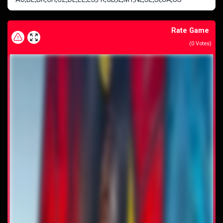
Rate Game
(
0
Votes)