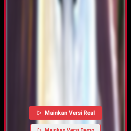
Mainkan Versi Real
Mainkan Versi Demo