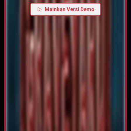
Mainkan Versi Demo