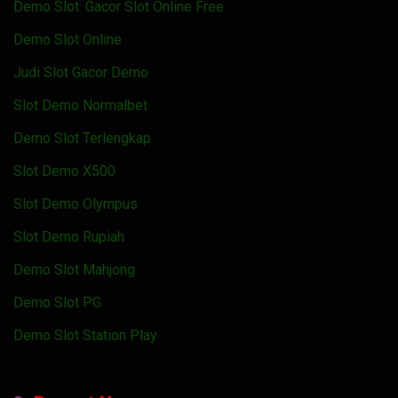
Demo Slot: Gacor Slot Online Free
Demo Slot Online
Judi Slot Gacor Demo
Slot Demo Normalbet
Demo Slot Terlengkap
Slot Demo X500
Slot Demo Olympus
Slot Demo Rupiah
Demo Slot Mahjong
Demo Slot PG
Demo Slot Station Play