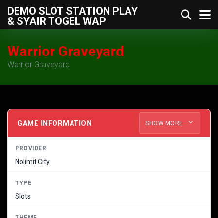
DEMO SLOT STATION PLAY
& SYAIR TOGEL WAP
Warrior Graveyard
Warrior Graveyard
GAME INFORMATION
SHOW MORE
PROVIDER
Nolimit City
TYPE
Slots
THEME