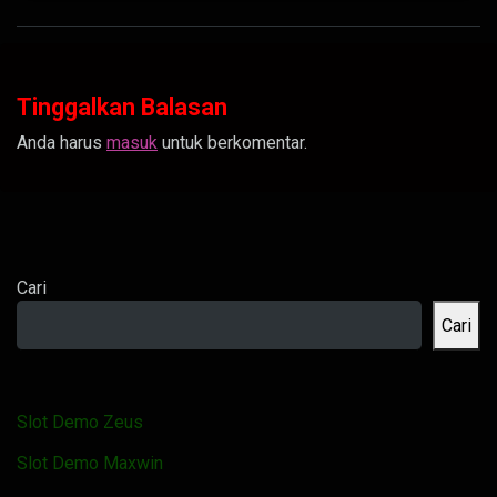
Tinggalkan Balasan
Anda harus
masuk
untuk berkomentar.
Cari
Cari
Slot Demo Zeus
Slot Demo Maxwin