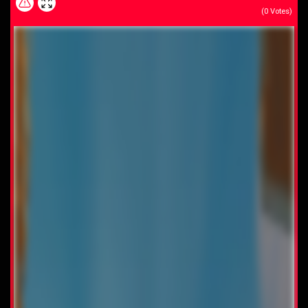
(
0
Votes)