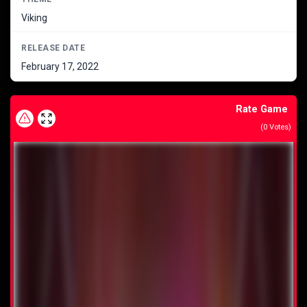
Viking
RELEASE DATE
February 17, 2022
Rate Game
(
0
Votes)