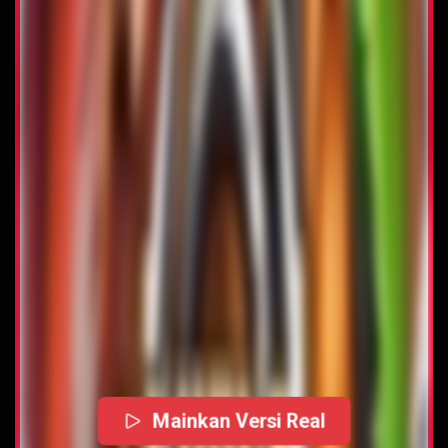
Mainkan Versi Real