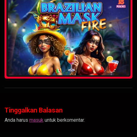
Tinggalkan Balasan
Anda harus
masuk
untuk berkomentar.