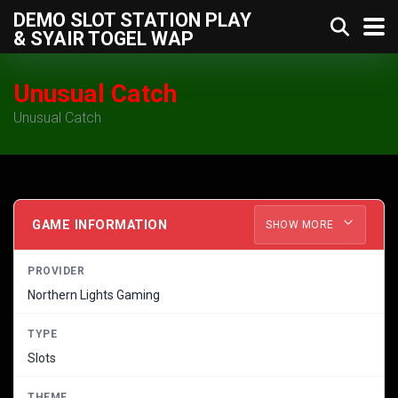
DEMO SLOT STATION PLAY
& SYAIR TOGEL WAP
Unusual Catch
Unusual Catch
GAME INFORMATION
SHOW MORE
PROVIDER
Northern Lights Gaming
TYPE
Slots
THEME