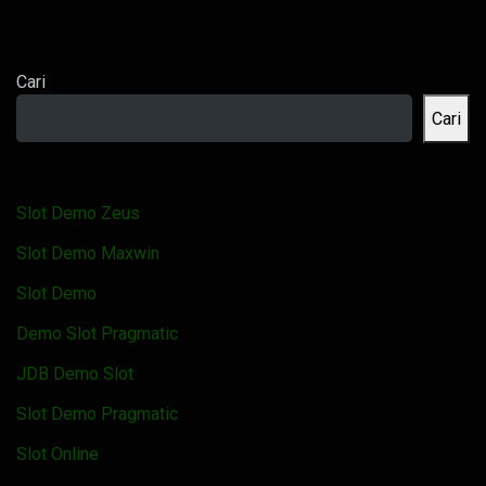
Cari
Cari
Slot Demo Zeus
Slot Demo Maxwin
Slot Demo
Demo Slot Pragmatic
JDB Demo Slot
Slot Demo Pragmatic
Slot Online