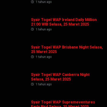
1 tahun ago
Syair Togel WAP Ireland Daily Million
21:00 WIB Selasa, 25 Maret 2025
1 tahun ago
Syair Togel WAP Brisbane Night Selasa,
25 Maret 2025
1 tahun ago
Syair Togel WAP Canberra Night
Selasa, 25 Maret 2025
1 tahun ago
Syair Togel WAP Supremeventures
Early Bird Selasa, 25 Maret 2025