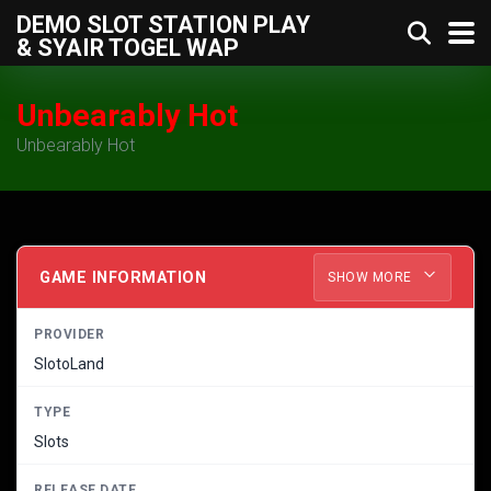
DEMO SLOT STATION PLAY
& SYAIR TOGEL WAP
Unbearably Hot
Unbearably Hot
GAME INFORMATION
SHOW MORE
PROVIDER
SlotoLand
TYPE
Slots
RELEASE DATE