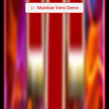
Mainkan Versi Demo