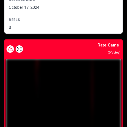
October 17, 2024
REELS
3
Rate Game
(
0
Votes)