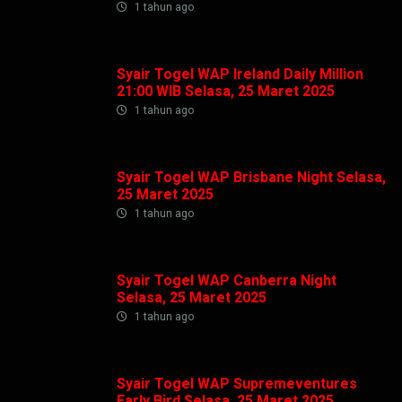
1 tahun ago
Syair Togel WAP Ireland Daily Million
21:00 WIB Selasa, 25 Maret 2025
1 tahun ago
Syair Togel WAP Brisbane Night Selasa,
25 Maret 2025
1 tahun ago
Syair Togel WAP Canberra Night
Selasa, 25 Maret 2025
1 tahun ago
Syair Togel WAP Supremeventures
Early Bird Selasa, 25 Maret 2025