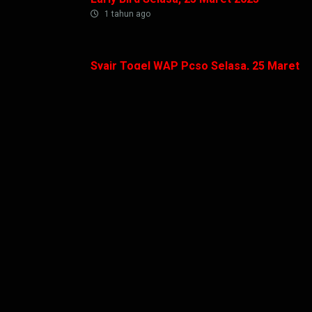
1 tahun ago
Syair Togel WAP Pcso Selasa, 25 Maret
2025
1 tahun ago
Syair Togel WAP Busan Night Selasa, 25
Maret 2025
1 tahun ago
Syair Togel WAP Colombus Selasa, 25
Maret 2025
1 tahun ago
Syair Togel WAP Chengdu Day Selasa,