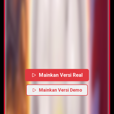
Mainkan Versi Real
Mainkan Versi Demo