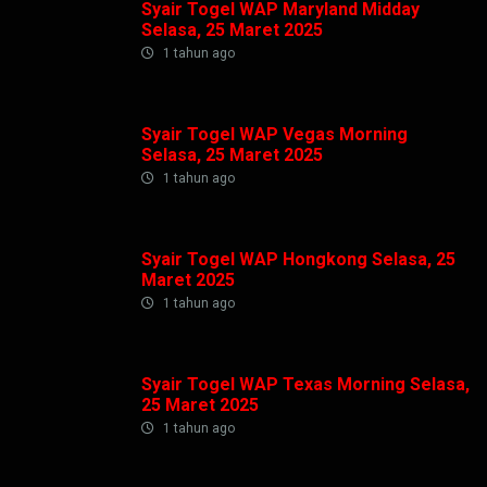
Syair Togel WAP Maryland Midday
Selasa, 25 Maret 2025
1 tahun ago
Syair Togel WAP Vegas Morning
Selasa, 25 Maret 2025
1 tahun ago
Syair Togel WAP Hongkong Selasa, 25
Maret 2025
1 tahun ago
Syair Togel WAP Texas Morning Selasa,
25 Maret 2025
1 tahun ago