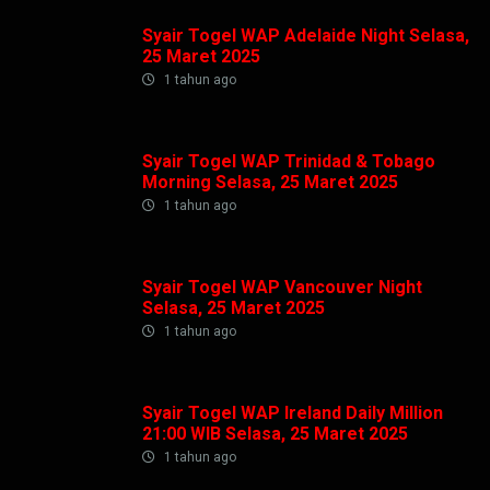
Syair Togel WAP Adelaide Night Selasa,
25 Maret 2025
1 tahun ago
Syair Togel WAP Trinidad & Tobago
Morning Selasa, 25 Maret 2025
1 tahun ago
Syair Togel WAP Vancouver Night
Selasa, 25 Maret 2025
1 tahun ago
Syair Togel WAP Ireland Daily Million
21:00 WIB Selasa, 25 Maret 2025
1 tahun ago