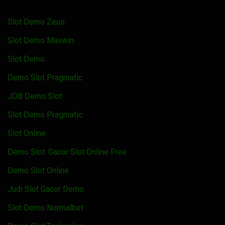
Slot Demo Zeus
Slot Demo Maxwin
Slot Demo
Demo Slot Pragmatic
JDB Demo Slot
Slot Demo Pragmatic
Slot Online
Demo Slot: Gacor Slot Online Free
Demo Slot Online
Judi Slot Gacor Demo
Slot Demo Normalbet