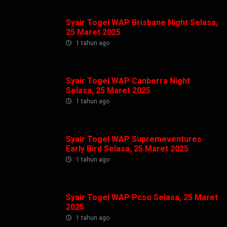
Syair Togel WAP Brisbane Night Selasa,
25 Maret 2025
1 tahun ago
Syair Togel WAP Canberra Night
Selasa, 25 Maret 2025
1 tahun ago
Syair Togel WAP Supremeventures
Early Bird Selasa, 25 Maret 2025
1 tahun ago
Syair Togel WAP Pcso Selasa, 25 Maret
2025
1 tahun ago