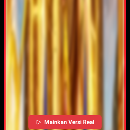
Mainkan Versi Real