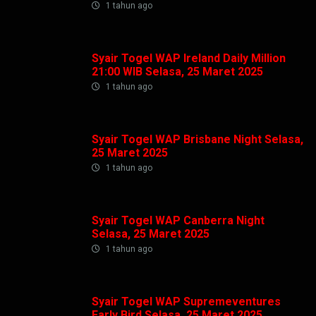
1 tahun ago
Syair Togel WAP Ireland Daily Million
21:00 WIB Selasa, 25 Maret 2025
1 tahun ago
Syair Togel WAP Brisbane Night Selasa,
25 Maret 2025
1 tahun ago
Syair Togel WAP Canberra Night
Selasa, 25 Maret 2025
1 tahun ago
Syair Togel WAP Supremeventures
Early Bird Selasa, 25 Maret 2025