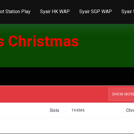
t Station Play
Syair HK WAP
Syair SGP WAP
Syair
s Christmas
SHOW MOR
Slots
Chr
THEME