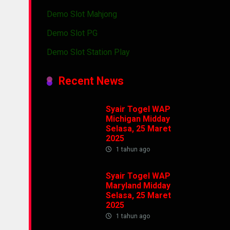
Demo Slot Mahjong
Demo Slot PG
Demo Slot Station Play
Recent News
Syair Togel WAP
Michigan Midday
Selasa, 25 Maret
2025
1 tahun ago
Syair Togel WAP
Maryland Midday
Selasa, 25 Maret
2025
1 tahun ago