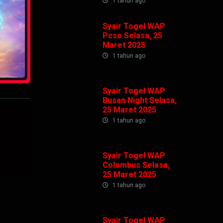
1 tahun ago
Syair Togel WAP
Pcso Selasa, 25
Maret 2025
1 tahun ago
Syair Togel WAP
Busan Night Selasa,
25 Maret 2025
1 tahun ago
Syair Togel WAP
Colombus Selasa,
25 Maret 2025
1 tahun ago
Syair Togel WAP