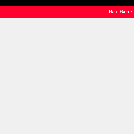
Rate Game