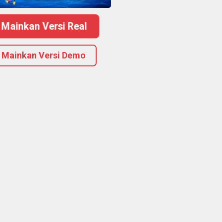
Mainkan Versi Real
Mainkan Versi Demo