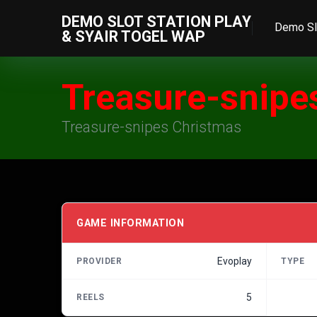
DEMO SLOT STATION PLAY
Demo Slo
& SYAIR TOGEL WAP
Treasure-snipe
Treasure-snipes Christmas
GAME INFORMATION
Evoplay
PROVIDER
TYPE
5
REELS