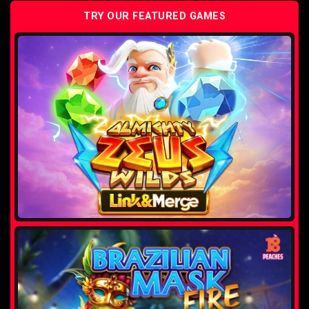
TRY OUR FEATURED GAMES