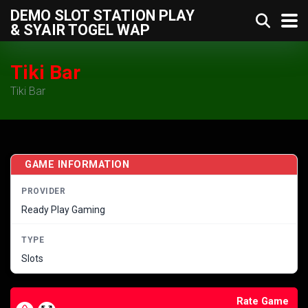
DEMO SLOT STATION PLAY
& SYAIR TOGEL WAP
Tiki Bar
Tiki Bar
GAME INFORMATION
PROVIDER
Ready Play Gaming
TYPE
Slots
Rate Game