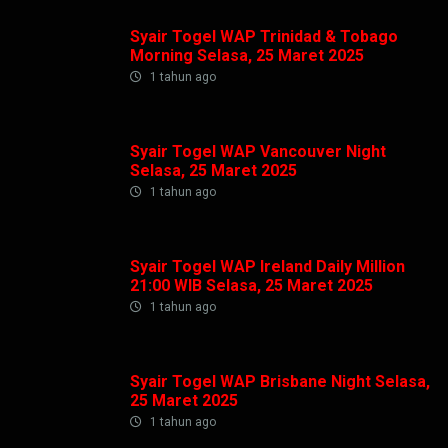
Syair Togel WAP Trinidad & Tobago
Morning Selasa, 25 Maret 2025
1 tahun ago
Syair Togel WAP Vancouver Night
Selasa, 25 Maret 2025
1 tahun ago
Syair Togel WAP Ireland Daily Million
21:00 WIB Selasa, 25 Maret 2025
1 tahun ago
Syair Togel WAP Brisbane Night Selasa,
25 Maret 2025
1 tahun ago