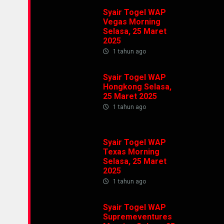
Syair Togel WAP
Vegas Morning
Selasa, 25 Maret
2025
1 tahun ago
Syair Togel WAP
Hongkong Selasa,
25 Maret 2025
1 tahun ago
Syair Togel WAP
Texas Morning
Selasa, 25 Maret
2025
1 tahun ago
Syair Togel WAP
Supremeventures