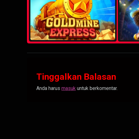
Tinggalkan Balasan
Anda harus
masuk
untuk berkomentar.