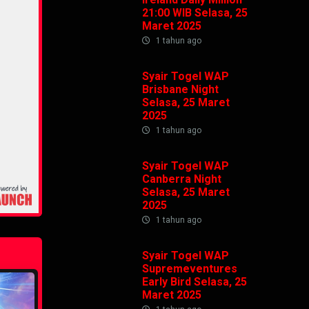
21:00 WIB Selasa, 25
Maret 2025
1 tahun ago
Syair Togel WAP
Brisbane Night
Selasa, 25 Maret
2025
1 tahun ago
Syair Togel WAP
Canberra Night
Selasa, 25 Maret
2025
1 tahun ago
Syair Togel WAP
Supremeventures
Early Bird Selasa, 25
Maret 2025