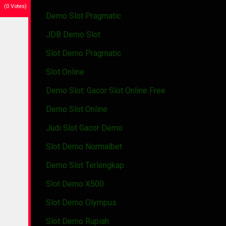
(
0
Votes)
Demo Slot Pragmatic
JDB Demo Slot
Slot Demo Pragmatic
Slot Online
Demo Slot: Gacor Slot Online Free
Demo Slot Online
Judi Slot Gacor Demo
Slot Demo Normalbet
Demo Slot Terlengkap
Slot Demo X500
Slot Demo Olympus
Slot Demo Rupiah