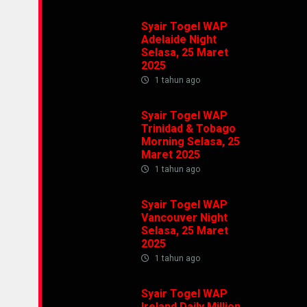
Syair Togel WAP
Adelaide Night
Selasa, 25 Maret
2025
1 tahun ago
Syair Togel WAP
Trinidad & Tobago
Morning Selasa, 25
Maret 2025
1 tahun ago
Syair Togel WAP
Vancouver Night
Selasa, 25 Maret
2025
1 tahun ago
Syair Togel WAP
Ireland Daily Million