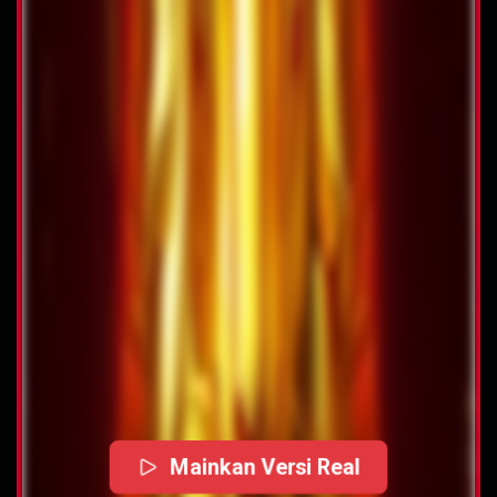
Mainkan Versi Real