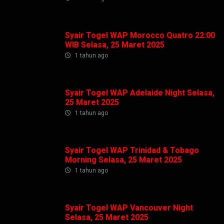
Syair Togel WAP Morocco Quatro 22:00
WIB Selasa, 25 Maret 2025
1 tahun ago
Syair Togel WAP Adelaide Night Selasa,
25 Maret 2025
1 tahun ago
Syair Togel WAP Trinidad & Tobago
Morning Selasa, 25 Maret 2025
1 tahun ago
Syair Togel WAP Vancouver Night
Selasa, 25 Maret 2025