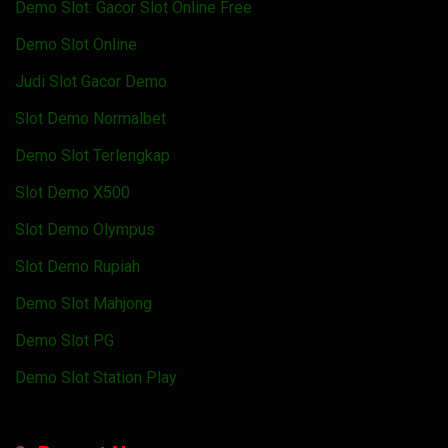
Demo Slot: Gacor Slot Online Free
Demo Slot Online
Judi Slot Gacor Demo
Slot Demo Normalbet
Demo Slot Terlengkap
Slot Demo X500
Slot Demo Olympus
Slot Demo Rupiah
Demo Slot Mahjong
Demo Slot PG
Demo Slot Station Play