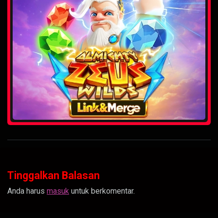
Tinggalkan Balasan
Anda harus
masuk
untuk berkomentar.