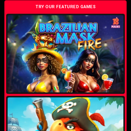
TRY OUR FEATURED GAMES