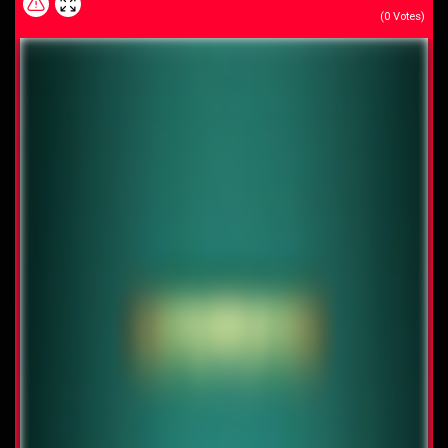
(
0
Votes)