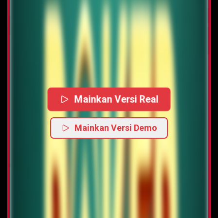
Mainkan Versi Real
Mainkan Versi Demo