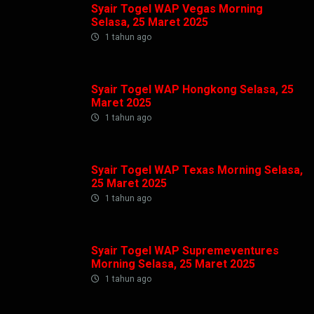
Syair Togel WAP Vegas Morning
Selasa, 25 Maret 2025
1 tahun ago
Syair Togel WAP Hongkong Selasa, 25
Maret 2025
1 tahun ago
Syair Togel WAP Texas Morning Selasa,
25 Maret 2025
1 tahun ago
Syair Togel WAP Supremeventures
Morning Selasa, 25 Maret 2025
1 tahun ago