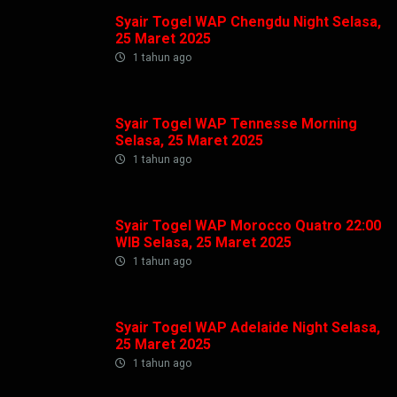
Syair Togel WAP Chengdu Night Selasa,
25 Maret 2025
1 tahun ago
Syair Togel WAP Tennesse Morning
Selasa, 25 Maret 2025
1 tahun ago
Syair Togel WAP Morocco Quatro 22:00
WIB Selasa, 25 Maret 2025
1 tahun ago
Syair Togel WAP Adelaide Night Selasa,
25 Maret 2025
1 tahun ago