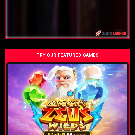
TRY OUR FEATURED GAMES