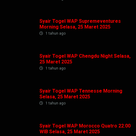
Syair Togel WAP Supremeventures
Morning Selasa, 25 Maret 2025
1 tahun ago
Syair Togel WAP Chengdu Night Selasa,
25 Maret 2025
1 tahun ago
Syair Togel WAP Tennesse Morning
Selasa, 25 Maret 2025
1 tahun ago
Syair Togel WAP Morocco Quatro 22:00
WIB Selasa, 25 Maret 2025