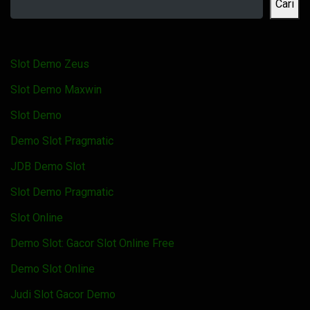
Cari
Slot Demo Zeus
Slot Demo Maxwin
Slot Demo
Demo Slot Pragmatic
JDB Demo Slot
Slot Demo Pragmatic
Slot Online
Demo Slot: Gacor Slot Online Free
Demo Slot Online
Judi Slot Gacor Demo