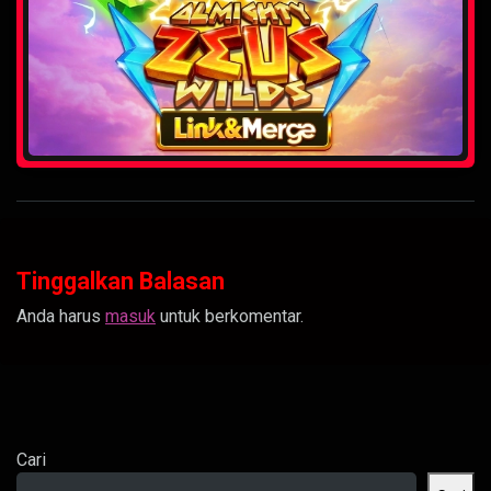
Tinggalkan Balasan
Anda harus
masuk
untuk berkomentar.
Cari