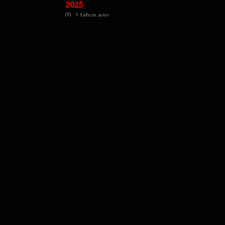
2025
1 tahun ago
Syair Togel WAP Busan Night Selasa, 25
Maret 2025
1 tahun ago
Syair Togel WAP Colombus Selasa, 25
Maret 2025
1 tahun ago
Syair Togel WAP Chengdu Day Selasa,
25 Maret 2025
1 tahun ago