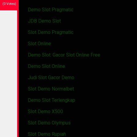
(
0
Votes)
Demo Slot Pragmatic
JDB Demo Slot
Slot Demo Pragmatic
Slot Online
Demo Slot: Gacor Slot Online Free
Demo Slot Online
Judi Slot Gacor Demo
Slot Demo Normalbet
Demo Slot Terlengkap
Slot Demo X500
Slot Demo Olympus
Slot Demo Rupiah