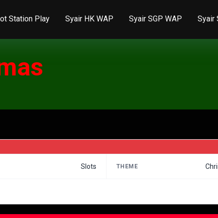
t Station Play
Syair HK WAP
Syair SGP WAP
Syair
Xmas
Slots
Chr
THEME