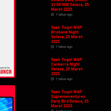
21:00 WIB Selasa, 25
Maret 2025
1 tahun ago
Syair Togel WAP
Brisbane Night
Selasa, 25 Maret
2025
1 tahun ago
Syair Togel WAP
Canberra Night
Selasa, 25 Maret
2025
1 tahun ago
Syair Togel WAP
Supremeventures
Early Bird Selasa, 25
Maret 2025