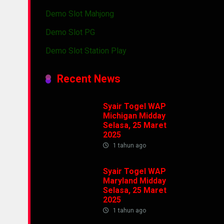
Demo Slot Mahjong
Demo Slot PG
Demo Slot Station Play
Recent News
Syair Togel WAP
Michigan Midday
Selasa, 25 Maret
2025
1 tahun ago
Syair Togel WAP
Maryland Midday
Selasa, 25 Maret
2025
1 tahun ago