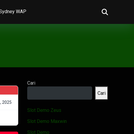
 Sydney WAP
Cari
Cari
9, 2025
Slot Demo Zeus
Slot Demo Maxwin
Slot Demo