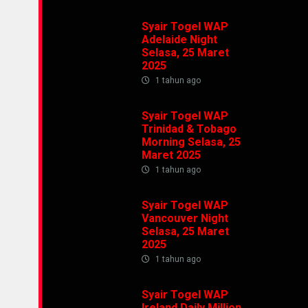
Syair Togel WAP
Adelaide Night
Selasa, 25 Maret
2025
1 tahun ago
Syair Togel WAP
Trinidad & Tobago
Morning Selasa, 25
Maret 2025
1 tahun ago
Syair Togel WAP
Vancouver Night
Selasa, 25 Maret
2025
1 tahun ago
Syair Togel WAP
Ireland Daily Million