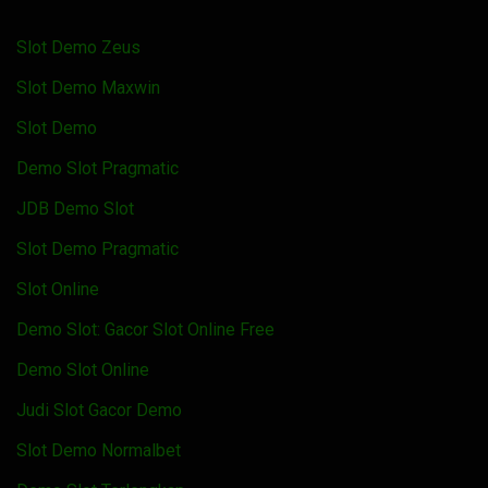
Slot Demo Zeus
Slot Demo Maxwin
Slot Demo
Demo Slot Pragmatic
JDB Demo Slot
Slot Demo Pragmatic
Slot Online
Demo Slot: Gacor Slot Online Free
Demo Slot Online
Judi Slot Gacor Demo
Slot Demo Normalbet