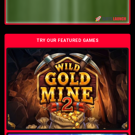
TRY OUR FEATURED GAMES