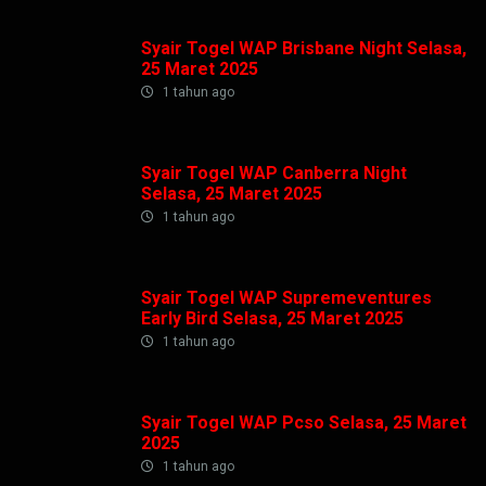
Syair Togel WAP Brisbane Night Selasa,
25 Maret 2025
1 tahun ago
Syair Togel WAP Canberra Night
Selasa, 25 Maret 2025
1 tahun ago
Syair Togel WAP Supremeventures
Early Bird Selasa, 25 Maret 2025
1 tahun ago
Syair Togel WAP Pcso Selasa, 25 Maret
2025
1 tahun ago