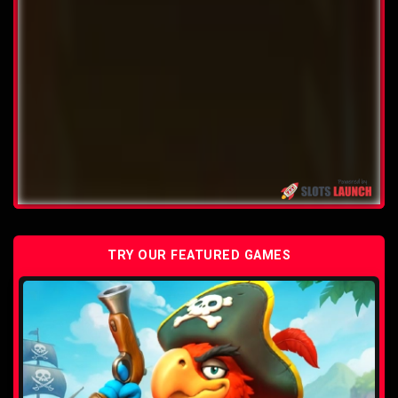
TRY OUR FEATURED GAMES