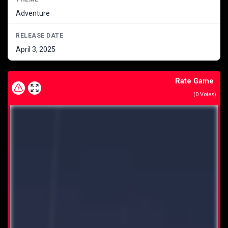
Adventure
RELEASE DATE
April 3, 2025
Rate Game
(
0
Votes)