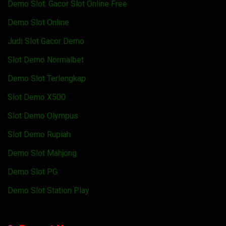
Demo Slot: Gacor Slot Online Free
Demo Slot Online
Judi Slot Gacor Demo
Slot Demo Normalbet
Demo Slot Terlengkap
Slot Demo X500
Slot Demo Olympus
Slot Demo Rupiah
Demo Slot Mahjong
Demo Slot PG
Demo Slot Station Play