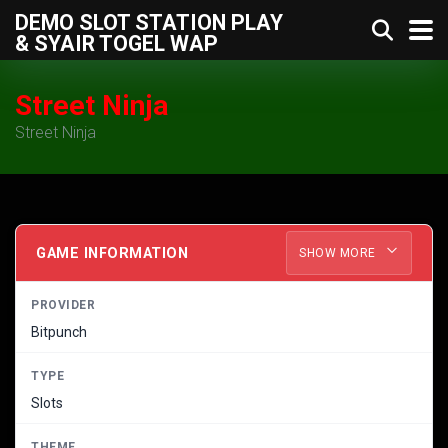
DEMO SLOT STATION PLAY
& SYAIR TOGEL WAP
Street Ninja
Street Ninja
GAME INFORMATION
SHOW MORE
PROVIDER
Bitpunch
TYPE
Slots
THEME