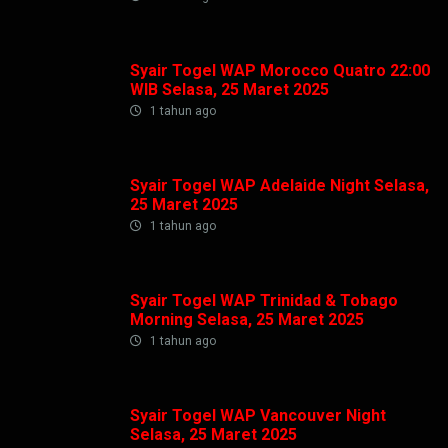
Syair Togel WAP Morocco Quatro 22:00
WIB Selasa, 25 Maret 2025
1 tahun ago
Syair Togel WAP Adelaide Night Selasa,
25 Maret 2025
1 tahun ago
Syair Togel WAP Trinidad & Tobago
Morning Selasa, 25 Maret 2025
1 tahun ago
Syair Togel WAP Vancouver Night
Selasa, 25 Maret 2025