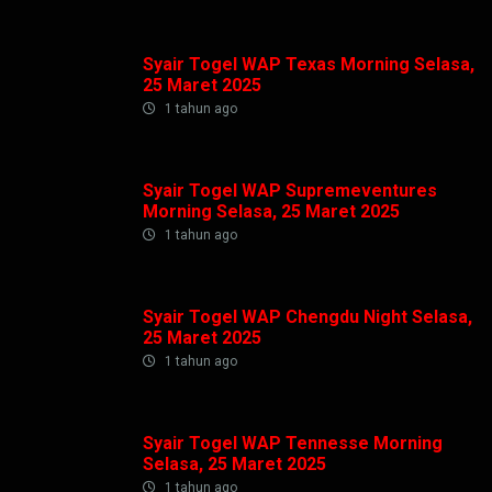
Syair Togel WAP Texas Morning Selasa,
25 Maret 2025
1 tahun ago
Syair Togel WAP Supremeventures
Morning Selasa, 25 Maret 2025
1 tahun ago
Syair Togel WAP Chengdu Night Selasa,
25 Maret 2025
1 tahun ago
Syair Togel WAP Tennesse Morning
Selasa, 25 Maret 2025
1 tahun ago