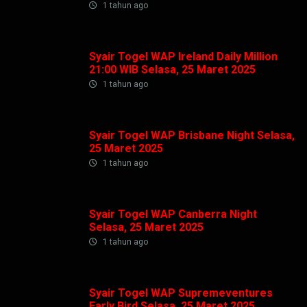
1 tahun ago
Syair Togel WAP Ireland Daily Million
21:00 WIB Selasa, 25 Maret 2025
1 tahun ago
Syair Togel WAP Brisbane Night Selasa,
25 Maret 2025
1 tahun ago
Syair Togel WAP Canberra Night
Selasa, 25 Maret 2025
1 tahun ago
Syair Togel WAP Supremeventures
Early Bird Selasa, 25 Maret 2025