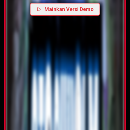
Mainkan Versi Demo