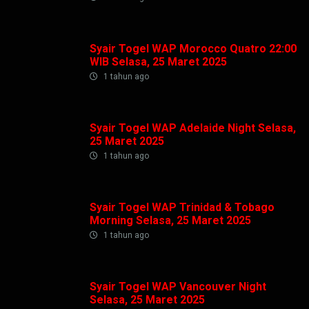
Syair Togel WAP Morocco Quatro 22:00
WIB Selasa, 25 Maret 2025
1 tahun ago
Syair Togel WAP Adelaide Night Selasa,
25 Maret 2025
1 tahun ago
Syair Togel WAP Trinidad & Tobago
Morning Selasa, 25 Maret 2025
1 tahun ago
Syair Togel WAP Vancouver Night
Selasa, 25 Maret 2025