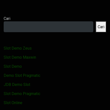
Cari
Cari
Slot Demo Zeus
Slot Demo Maxwin
Slot Demo
Demo Slot Pragmatic
JDB Demo Slot
Slot Demo Pragmatic
Slot Online