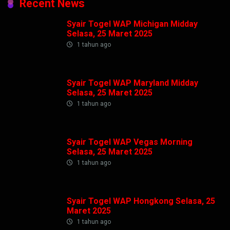
Recent News
Syair Togel WAP Michigan Midday
Selasa, 25 Maret 2025
1 tahun ago
Syair Togel WAP Maryland Midday
Selasa, 25 Maret 2025
1 tahun ago
Syair Togel WAP Vegas Morning
Selasa, 25 Maret 2025
1 tahun ago
Syair Togel WAP Hongkong Selasa, 25
Maret 2025
1 tahun ago