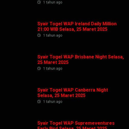
1 tahun ago
Syair Togel WAP Ireland Daily Million
21:00 WIB Selasa, 25 Maret 2025
1 tahun ago
Syair Togel WAP Brisbane Night Selasa,
25 Maret 2025
1 tahun ago
Syair Togel WAP Canberra Night
Selasa, 25 Maret 2025
1 tahun ago
Syair Togel WAP Supremeventures
Early Bird Selasa, 25 Maret 2025