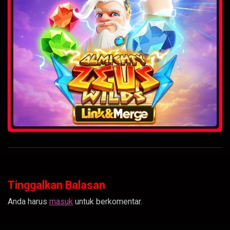
Tinggalkan Balasan
Anda harus
masuk
untuk berkomentar.