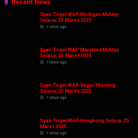
Recent News
Syair Togel WAP Michigan Midday
Selasa, 25 Maret 2025
1 tahun ago
Syair Togel WAP Maryland Midday
Selasa, 25 Maret 2025
1 tahun ago
Syair Togel WAP Vegas Morning
Selasa, 25 Maret 2025
1 tahun ago
Syair Togel WAP Hongkong Selasa, 25
Maret 2025
1 tahun ago