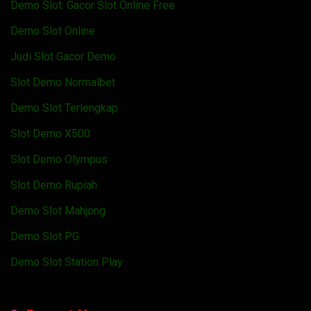
Demo Slot: Gacor Slot Online Free
Demo Slot Online
Judi Slot Gacor Demo
Slot Demo Normalbet
Demo Slot Terlengkap
Slot Demo X500
Slot Demo Olympus
Slot Demo Rupiah
Demo Slot Mahjong
Demo Slot PG
Demo Slot Station Play