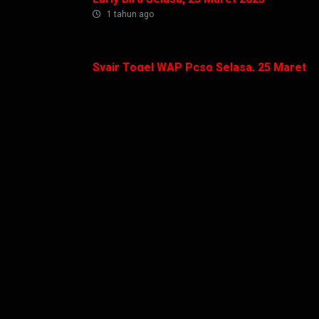
1 tahun ago
Syair Togel WAP Pcso Selasa, 25 Maret
2025
1 tahun ago
Syair Togel WAP Busan Night Selasa, 25
Maret 2025
1 tahun ago
Syair Togel WAP Colombus Selasa, 25
Maret 2025
1 tahun ago
Syair Togel WAP Chengdu Day Selasa,