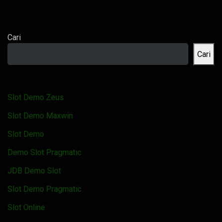
Cari
Cari
Slot Demo Zeus
Slot Demo Maxwin
Slot Demo
Demo Slot Pragmatic
JDB Demo Slot
Slot Demo Pragmatic
Slot Online