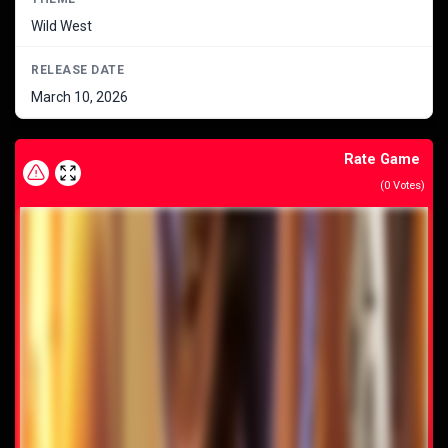
Wild West
RELEASE DATE
March 10, 2026
Rate Game
(
0
Votes)