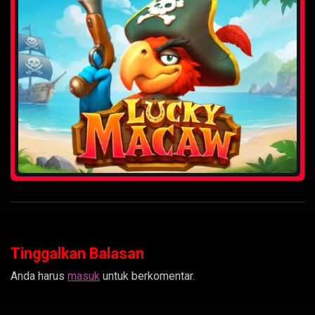
Tinggalkan Balasan
Anda harus
masuk
untuk berkomentar.