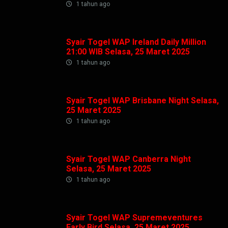
1 tahun ago
Syair Togel WAP Ireland Daily Million
21:00 WIB Selasa, 25 Maret 2025
1 tahun ago
Syair Togel WAP Brisbane Night Selasa,
25 Maret 2025
1 tahun ago
Syair Togel WAP Canberra Night
Selasa, 25 Maret 2025
1 tahun ago
Syair Togel WAP Supremeventures
Early Bird Selasa, 25 Maret 2025