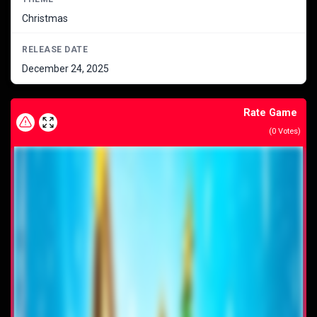
Christmas
RELEASE DATE
December 24, 2025
Rate Game
(
0
Votes)