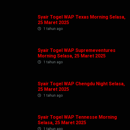
Syair Togel WAP Texas Morning Selasa,
25 Maret 2025
1 tahun ago
Syair Togel WAP Supremeventures
Morning Selasa, 25 Maret 2025
1 tahun ago
Syair Togel WAP Chengdu Night Selasa,
25 Maret 2025
1 tahun ago
Syair Togel WAP Tennesse Morning
Selasa, 25 Maret 2025
1 tahun ago