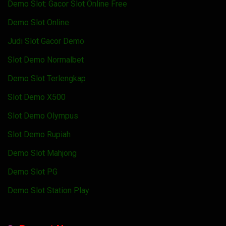
Demo Slot: Gacor Slot Online Free
Demo Slot Online
Judi Slot Gacor Demo
Slot Demo Normalbet
Demo Slot Terlengkap
Slot Demo X500
Slot Demo Olympus
Slot Demo Rupiah
Demo Slot Mahjong
Demo Slot PG
Demo Slot Station Play