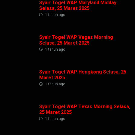
Syair Togel WAP Maryland Midday
Selasa, 25 Maret 2025
1 tahun ago
Syair Togel WAP Vegas Morning
Selasa, 25 Maret 2025
1 tahun ago
Syair Togel WAP Hongkong Selasa, 25
Maret 2025
1 tahun ago
Syair Togel WAP Texas Morning Selasa,
25 Maret 2025
1 tahun ago