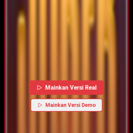
Mainkan Versi Real
Mainkan Versi Demo