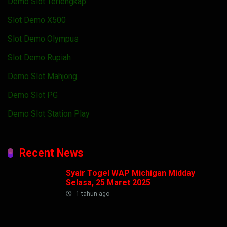
Demo Slot Terlengkap
Slot Demo X500
Slot Demo Olympus
Slot Demo Rupiah
Demo Slot Mahjong
Demo Slot PG
Demo Slot Station Play
Recent News
Syair Togel WAP Michigan Midday
Selasa, 25 Maret 2025
1 tahun ago