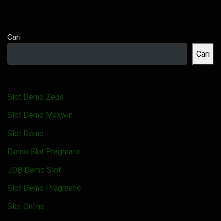
Cari
Cari
Slot Demo Zeus
Slot Demo Maxwin
Slot Demo
Demo Slot Pragmatic
JDB Demo Slot
Slot Demo Pragmatic
Slot Online