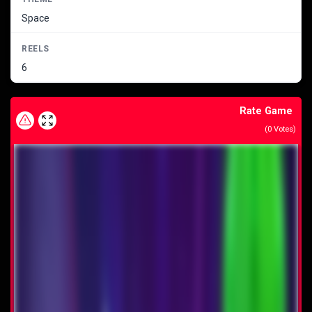
Space
REELS
6
Rate Game
(
0
Votes)