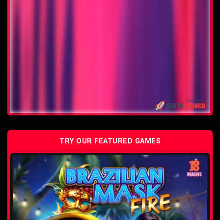
TRY OUR FEATURED GAMES