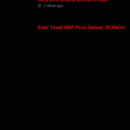
1 tahun ago
Syair Togel WAP Pcso Selasa, 25 Maret
2025
1 tahun ago
Syair Togel WAP Busan Night Selasa, 25
Maret 2025
1 tahun ago
Syair Togel WAP Colombus Selasa, 25
Maret 2025
1 tahun ago
Syair Togel WAP Chengdu Day Selasa,