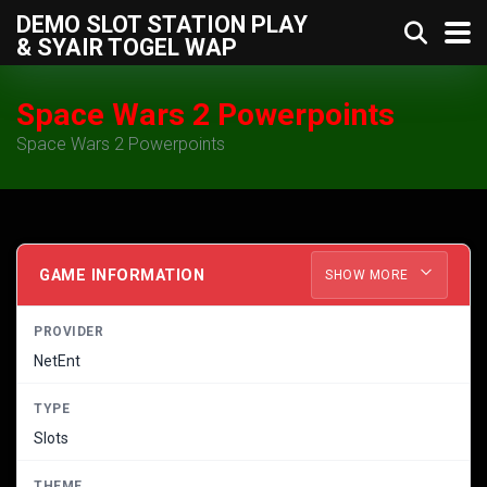
DEMO SLOT STATION PLAY
& SYAIR TOGEL WAP
Space Wars 2 Powerpoints
Space Wars 2 Powerpoints
GAME INFORMATION
SHOW MORE
PROVIDER
NetEnt
TYPE
Slots
THEME