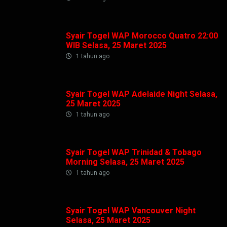
Syair Togel WAP Morocco Quatro 22:00
WIB Selasa, 25 Maret 2025
1 tahun ago
Syair Togel WAP Adelaide Night Selasa,
25 Maret 2025
1 tahun ago
Syair Togel WAP Trinidad & Tobago
Morning Selasa, 25 Maret 2025
1 tahun ago
Syair Togel WAP Vancouver Night
Selasa, 25 Maret 2025