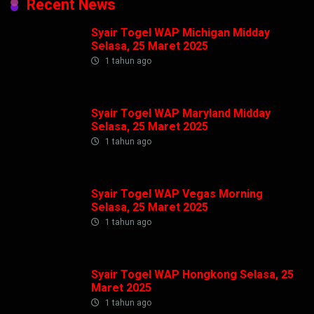
Recent News
Syair Togel WAP Michigan Midday
Selasa, 25 Maret 2025
1 tahun ago
Syair Togel WAP Maryland Midday
Selasa, 25 Maret 2025
1 tahun ago
Syair Togel WAP Vegas Morning
Selasa, 25 Maret 2025
1 tahun ago
Syair Togel WAP Hongkong Selasa, 25
Maret 2025
1 tahun ago