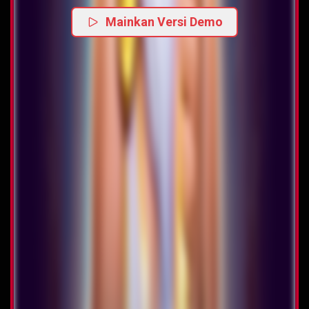
Mainkan Versi Demo