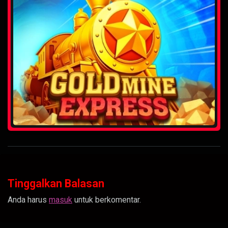
Tinggalkan Balasan
Anda harus
masuk
untuk berkomentar.