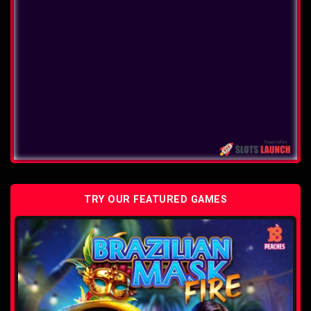
TRY OUR FEATURED GAMES