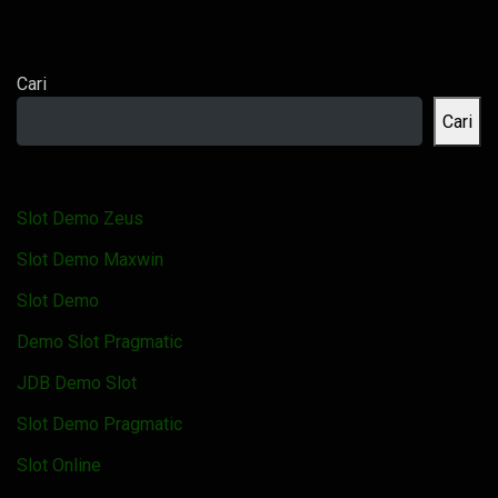
Cari
Cari
Slot Demo Zeus
Slot Demo Maxwin
Slot Demo
Demo Slot Pragmatic
JDB Demo Slot
Slot Demo Pragmatic
Slot Online