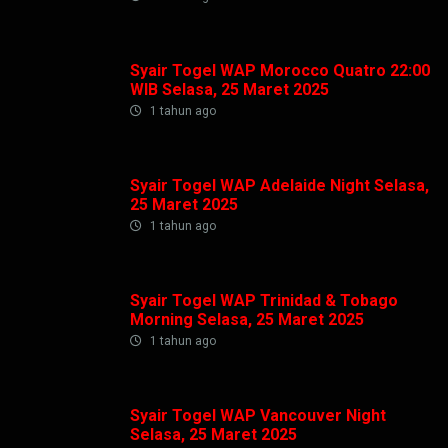
Syair Togel WAP Morocco Quatro 22:00
WIB Selasa, 25 Maret 2025
1 tahun ago
Syair Togel WAP Adelaide Night Selasa,
25 Maret 2025
1 tahun ago
Syair Togel WAP Trinidad & Tobago
Morning Selasa, 25 Maret 2025
1 tahun ago
Syair Togel WAP Vancouver Night
Selasa, 25 Maret 2025