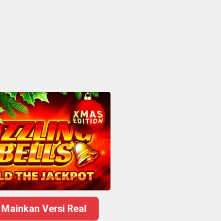
Mainkan Versi Real