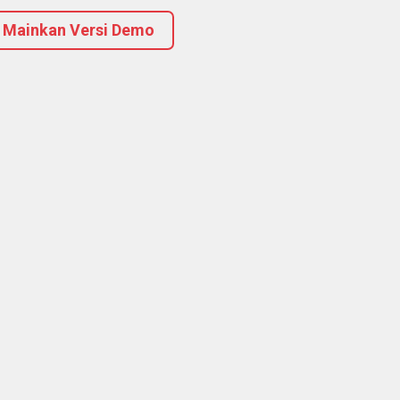
Mainkan Versi Demo