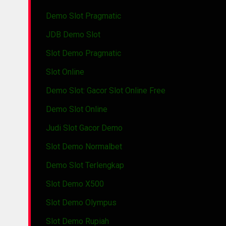
Demo Slot Pragmatic
JDB Demo Slot
Slot Demo Pragmatic
Slot Online
Demo Slot: Gacor Slot Online Free
Demo Slot Online
Judi Slot Gacor Demo
Slot Demo Normalbet
Demo Slot Terlengkap
Slot Demo X500
Slot Demo Olympus
Slot Demo Rupiah