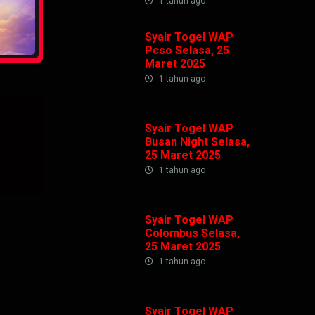
1 tahun ago
Syair Togel WAP
Pcso Selasa, 25
Maret 2025
1 tahun ago
Syair Togel WAP
Busan Night Selasa,
25 Maret 2025
1 tahun ago
Syair Togel WAP
Colombus Selasa,
25 Maret 2025
1 tahun ago
Syair Togel WAP