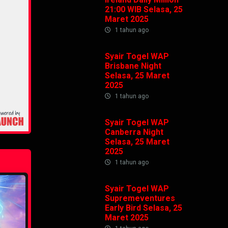
21:00 WIB Selasa, 25
Maret 2025
1 tahun ago
Syair Togel WAP
Brisbane Night
Selasa, 25 Maret
2025
1 tahun ago
Syair Togel WAP
Canberra Night
Selasa, 25 Maret
2025
1 tahun ago
Syair Togel WAP
Supremeventures
Early Bird Selasa, 25
Maret 2025