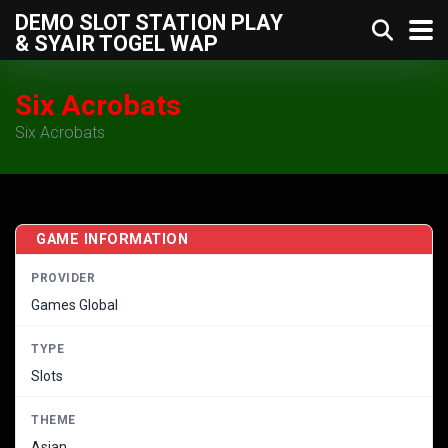
DEMO SLOT STATION PLAY
& SYAIR TOGEL WAP
Six Acrobats
Six Acrobats
GAME INFORMATION
PROVIDER
Games Global
TYPE
Slots
THEME
Asian