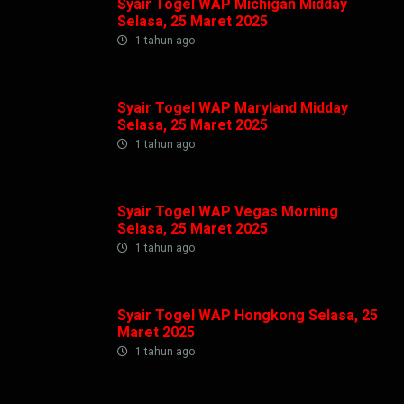
Syair Togel WAP Michigan Midday
Selasa, 25 Maret 2025
1 tahun ago
Syair Togel WAP Maryland Midday
Selasa, 25 Maret 2025
1 tahun ago
Syair Togel WAP Vegas Morning
Selasa, 25 Maret 2025
1 tahun ago
Syair Togel WAP Hongkong Selasa, 25
Maret 2025
1 tahun ago