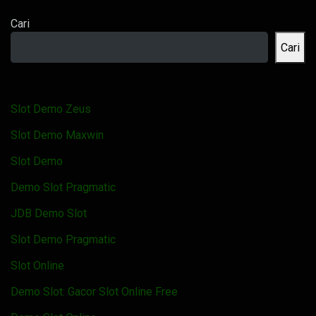
Cari
Cari
Slot Demo Zeus
Slot Demo Maxwin
Slot Demo
Demo Slot Pragmatic
JDB Demo Slot
Slot Demo Pragmatic
Slot Online
Demo Slot: Gacor Slot Online Free