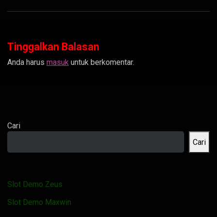
Tinggalkan Balasan
Anda harus
masuk
untuk berkomentar.
Cari
Cari
Slot Demo Zeus
Slot Demo Maxwin