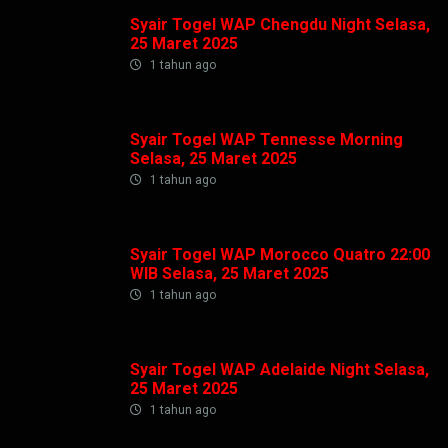
Syair Togel WAP Chengdu Night Selasa,
25 Maret 2025
1 tahun ago
Syair Togel WAP Tennesse Morning
Selasa, 25 Maret 2025
1 tahun ago
Syair Togel WAP Morocco Quatro 22:00
WIB Selasa, 25 Maret 2025
1 tahun ago
Syair Togel WAP Adelaide Night Selasa,
25 Maret 2025
1 tahun ago