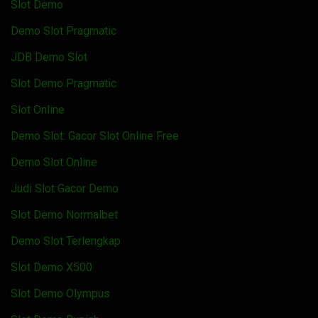
Slot Demo
Demo Slot Pragmatic
JDB Demo Slot
Slot Demo Pragmatic
Slot Online
Demo Slot: Gacor Slot Online Free
Demo Slot Online
Judi Slot Gacor Demo
Slot Demo Normalbet
Demo Slot Terlengkap
Slot Demo X500
Slot Demo Olympus