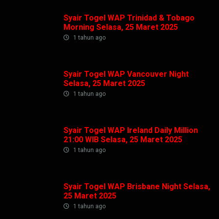
Syair Togel WAP Trinidad & Tobago
Morning Selasa, 25 Maret 2025
1 tahun ago
Syair Togel WAP Vancouver Night
Selasa, 25 Maret 2025
1 tahun ago
Syair Togel WAP Ireland Daily Million
21:00 WIB Selasa, 25 Maret 2025
1 tahun ago
Syair Togel WAP Brisbane Night Selasa,
25 Maret 2025
1 tahun ago