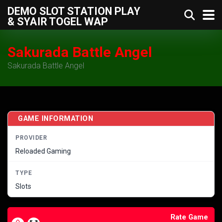
DEMO SLOT STATION PLAY
& SYAIR TOGEL WAP
Sakurada Battle Angel
Sakurada Battle Angel
GAME INFORMATION
PROVIDER
Reloaded Gaming
TYPE
Slots
Rate Game