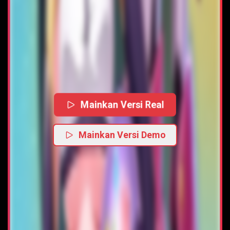
Mainkan Versi Real
Mainkan Versi Demo