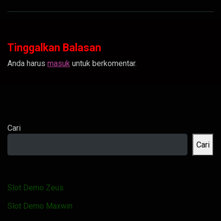
Tinggalkan Balasan
Anda harus
masuk
untuk berkomentar.
Cari
Cari
Slot Demo Zeus
Slot Demo Maxwin