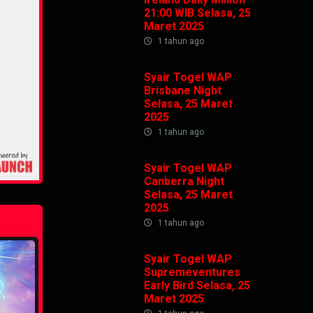
21:00 WIB Selasa, 25
Maret 2025
1 tahun ago
Syair Togel WAP
Brisbane Night
Selasa, 25 Maret
2025
1 tahun ago
Syair Togel WAP
Canberra Night
Selasa, 25 Maret
2025
1 tahun ago
Syair Togel WAP
Supremeventures
Early Bird Selasa, 25
Maret 2025