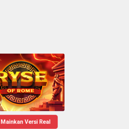
Mainkan Versi Real