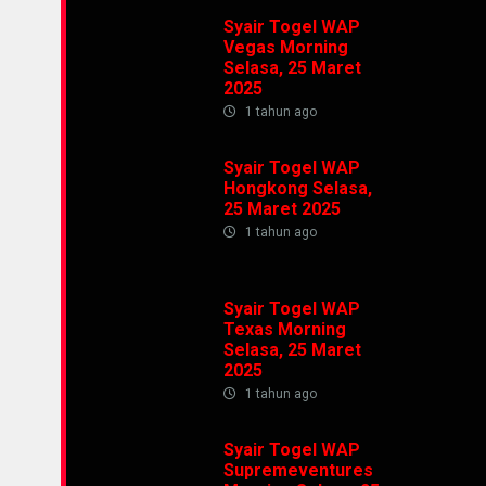
Syair Togel WAP
Vegas Morning
Selasa, 25 Maret
2025
1 tahun ago
Syair Togel WAP
Hongkong Selasa,
25 Maret 2025
1 tahun ago
Syair Togel WAP
Texas Morning
Selasa, 25 Maret
2025
1 tahun ago
Syair Togel WAP
Supremeventures